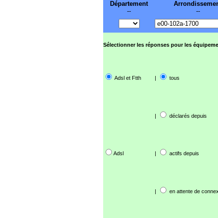
Département
Arrondisseme
--
--
Sélectionner les réponses pour les équipeme
Adsl et Ftth
|
tous
|
déclarés depuis
Adsl
|
actifs depuis
|
en attente de connex