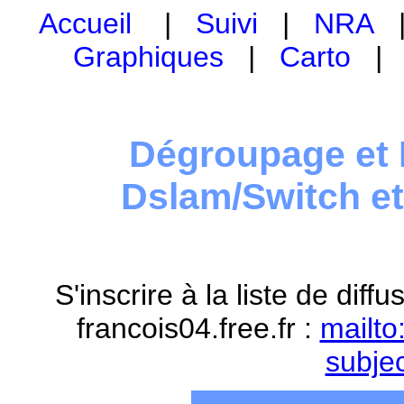
Accueil
|
Suivi
|
NRA
Graphiques
|
Carto
Dégroupage et 
Dslam/Switch e
S'inscrire à la liste de dif
francois04.free.fr :
mailto
subje