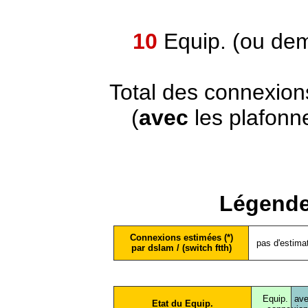
10
Equip. (ou dem
Total des connexion
(
avec
les plafonn
Légende
Connexions estimées (*)
pas d'estima
par dslam / (switch ftth)
Equip.
ave
Etat du Equip.