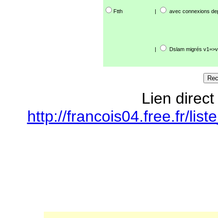
Ftth
|
avec connexions de
|
Dslam migrés v1=>v
Lien direct
http://francois04.free.fr/l