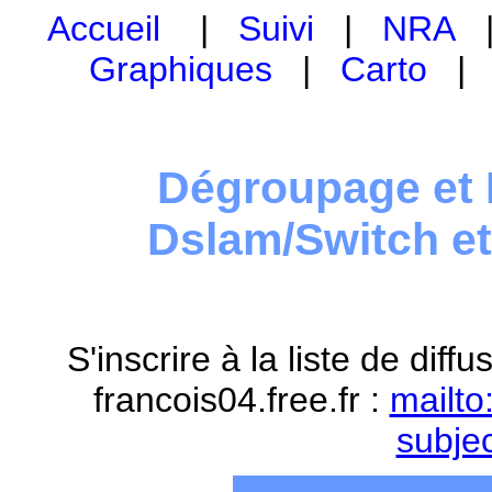
Accueil
|
Suivi
|
NRA
Graphiques
|
Carto
Dégroupage et 
Dslam/Switch e
S'inscrire à la liste de dif
francois04.free.fr :
mailto
subje