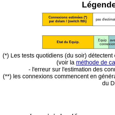
Légende
Connexions estimées (*)
pas d'estima
par dslam / (switch ftth)
Equip.
ave
Etat du Equip.
conne
xio
(*) Les tests quotidiens (du soir) détecte
(voir la
méthode de ca
- l'erreur sur l'estimation des c
(**) les connexions commencent en général
du D