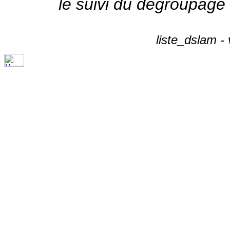
le suivi du dégroupage
liste_dslam -