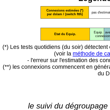
Connexions estimées (*)
pas d'estima
par dslam / (switch ftth)
Equip.
ave
Etat du Equip.
conne
xio
(*) Les tests quotidiens (du soir) détecte
(voir la
méthode de ca
- l'erreur sur l'estimation des c
(**) les connexions commencent en général
du D
le suivi du dégroupage