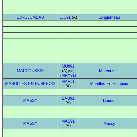
LONGJUMEAU
LJU91
(A)
Longjumeau
MU891
MARCOUSSIS
(A)
Marcoussis
(HD)
(MRY91)
MAR91
MAROLLES-EN-HUREPOIX
Marolles En Hurepoix
(A)
BAU91
MASSY
Baudot
(A)
MAS91
MASSY
Massy
(A)