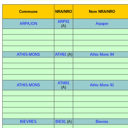
Commune
NRA/NRO
Nom NRA/NRO
ARP91
ARPAJON
Arpajon
(A)
ATHIS-MONS
ATH91
(A)
Athis Mons 94
ATM91
ATHIS-MONS
Athis Mons 91
(A)
BIEVRES
BIE91
(A)
Bievres