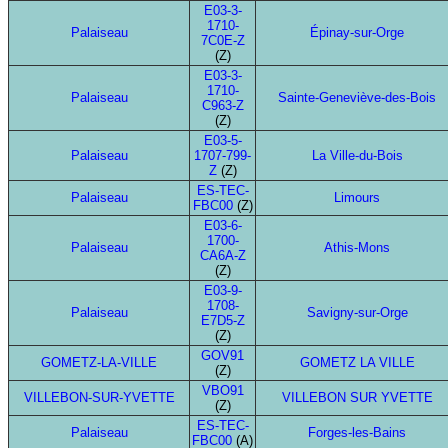
E03-3-
1710-
Palaiseau
Épinay-sur-Orge
7C0E-Z
(Z)
E03-3-
1710-
Palaiseau
Sainte-Geneviève-des-Bois
C963-Z
(Z)
E03-5-
Palaiseau
1707-799-
La Ville-du-Bois
Z
(Z)
ES-TEC-
Palaiseau
Limours
FBC00
(Z)
E03-6-
1700-
Palaiseau
Athis-Mons
CA6A-Z
(Z)
E03-9-
1708-
Palaiseau
Savigny-sur-Orge
E7D5-Z
(Z)
GOV91
GOMETZ-LA-VILLE
GOMETZ LA VILLE
(Z)
VBO91
VILLEBON-SUR-YVETTE
VILLEBON SUR YVETTE
(Z)
ES-TEC-
Palaiseau
Forges-les-Bains
FBC00
(A)