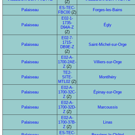
(Z)
ES-TEC-
Palaiseau
Forges-les-Bains
FBC00
(Z)
E02-1-
1735-
Palaiseau
Égly
D94A-Z
(Z)
E02-7-
1715-
Palaiseau
Saint-Michel-sur-Orge
DB9E-Z
(Z)
E02-A-
Palaiseau
1700-2AE-
Villiers-sur-Orge
Z
(Z)
TE2-
Palaiseau
SITE-
Montlhéry
MTL02
(Z)
E02-A-
Palaiseau
1700-32C-
Épinay-sur-Orge
Z
(Z)
E02-A-
Palaiseau
1700-32D-
Marcoussis
Z
(Z)
E02-A-
Palaiseau
1700-37B-
Linas
Z
(Z)
ES-TEC-
Palaiseau
Bruyères-le-Châtel