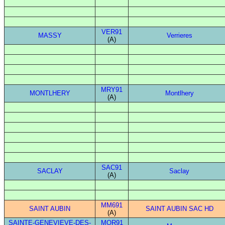
VER91
MASSY
Verrieres
(A)
MRY91
MONTLHERY
Montlhery
(A)
SAC91
SACLAY
Saclay
(A)
MM691
SAINT AUBIN
SAINT AUBIN SAC HD
(A)
SAINTE-GENEVIEVE-DES-
MOR91