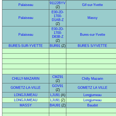
91122BYV
Palaiseau
Gif-sur-Yvette
(Z)
E00-2D-
1700-
Palaiseau
Massy
D1AB-Z
(Z)
E00-2D-
1700-
Palaiseau
Bures-sur-Yvette
D83B-Z
(Z)
BURES-SUR-YVETTE
BUR91
(Z)
BURES S/YVETTE
CMZ91
CHILLY-MAZARIN
Chilly Mazarin
(Z)
GOV91
GOMETZ-LA-VILLE
GOMETZ LA VILLE
(Z)
LONGJUMEAU
LJU91
(A)
Longjumeau
LONGJUMEAU
LJU91
(Z)
Longjumeau
MASSY
BAU91
(Z)
Baudot