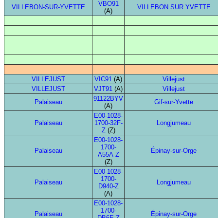
VBO91
VILLEBON-SUR-YVETTE
VILLEBON SUR YVETTE
(A)
VILLEJUST
VIC91
(A)
Villejust
VILLEJUST
VJT91
(A)
Villejust
91122BYV
Palaiseau
Gif-sur-Yvette
(A)
E00-1028-
Palaiseau
1700-32F-
Longjumeau
Z
(Z)
E00-1028-
1700-
Palaiseau
Épinay-sur-Orge
A55A-Z
(Z)
E00-1028-
1700-
Palaiseau
Longjumeau
D940-Z
(A)
E00-1028-
1700-
Palaiseau
Épinay-sur-Orge
DB6E-Z