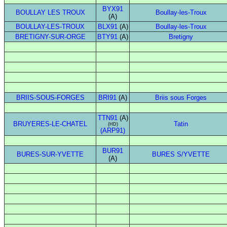
BYX91
BOULLAY LES TROUX
Boullay-les-Troux
(A)
BOULLAY-LES-TROUX
BLX91
(A)
Boullay-les-Troux
BRETIGNY-SUR-ORGE
BTY91
(A)
Bretigny
BRIIS-SOUS-FORGES
BRI91
(A)
Briis sous Forges
TTN91
(A)
BRUYERES-LE-CHATEL
Tatin
(HD)
(ARP91)
BUR91
BURES-SUR-YVETTE
BURES S/YVETTE
(A)