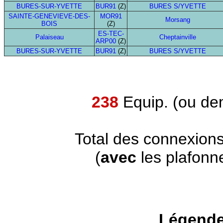
BURES-SUR-YVETTE
BUR91
(Z)
BURES S/YVETTE
SAINTE-GENEVIEVE-DES-
MOR91
Morsang
BOIS
(Z)
ES-TEC-
Palaiseau
Cheptainville
ARP00
(Z)
BURES-SUR-YVETTE
BUR91
(Z)
BURES S/YVETTE
238
Equip. (ou de
Total des connexion
(
avec
les plafonn
Légende