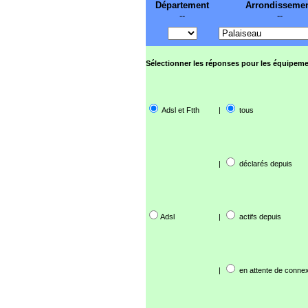
Département
Arrondisseme
--
--
Sélectionner les réponses pour les équipeme
Adsl et Ftth
|
tous
|
déclarés depuis
Adsl
|
actifs depuis
|
en attente de connex