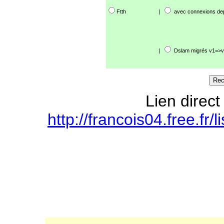
Ftth
|
avec connexions de
|
Dslam migrés v1=>v
Lien direct
http://francois04.free.fr