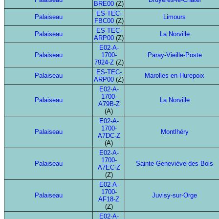
BRE00
(Z)
ES-TEC-
Palaiseau
Limours
FBC00
(Z)
ES-TEC-
Palaiseau
La Norville
ARP00
(Z)
E02-A-
Palaiseau
1700-
Paray-Vieille-Poste
7924-Z
(Z)
ES-TEC-
Palaiseau
Marolles-en-Hurepoix
ARP00
(Z)
E02-A-
1700-
Palaiseau
La Norville
A79B-Z
(A)
E02-A-
1700-
Palaiseau
Montlhéry
A7DC-Z
(A)
E02-A-
1700-
Palaiseau
Sainte-Geneviève-des-Bois
A7EC-Z
(Z)
E02-A-
1700-
Palaiseau
Juvisy-sur-Orge
AF18-Z
(Z)
E02-A-