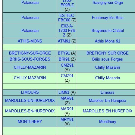
1700-
Palaiseau
Savigny-sur-Orge
E09B-Z
(Z)
ES-TEC-
Palaiseau
Fontenay-lès-Briis
FBC00
(Z)
E02-A-
Palaiseau
1700-F76-
Bruyères-le-Châtel
Z
(Z)
ATHIS-MONS
ATM91
(Z)
Athis Mons 91
BRETIGNY-SUR-ORGE
BTY91
(A)
BRETIGNY SUR ORGE
BRIIS-SOUS-FORGES
BRI91
(Z)
Briis sous Forges
CMZ91
CHILLY-MAZARIN
Chilly Mazarin
(A)
CMZ91
CHILLY-MAZARIN
Chilly Mazarin
(Z)
LIMOURS
LIM91
(A)
Limours
MAR91
MAROLLES-EN-HUREPOIX
Marolles En Hurepoix
(Z)
MAR91
MAROLLES-EN-HUREPOIX
MAROLLES EN HUREPOIX
(A)
MRY91
MONTLHERY
Montlhery
(A)