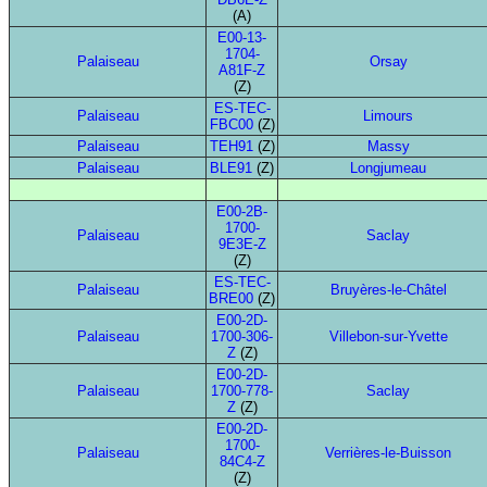
(A)
E00-13-
1704-
Palaiseau
Orsay
A81F-Z
(Z)
ES-TEC-
Palaiseau
Limours
FBC00
(Z)
Palaiseau
TEH91
(Z)
Massy
Palaiseau
BLE91
(Z)
Longjumeau
E00-2B-
1700-
Palaiseau
Saclay
9E3E-Z
(Z)
ES-TEC-
Palaiseau
Bruyères-le-Châtel
BRE00
(Z)
E00-2D-
Palaiseau
1700-306-
Villebon-sur-Yvette
Z
(Z)
E00-2D-
Palaiseau
1700-778-
Saclay
Z
(Z)
E00-2D-
1700-
Palaiseau
Verrières-le-Buisson
84C4-Z
(Z)