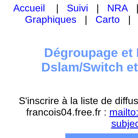
Accueil
|
Suivi
|
NRA
Graphiques
|
Carto
Dégroupage et 
Dslam/Switch e
S'inscrire à la liste de dif
francois04.free.fr :
mailto
subje