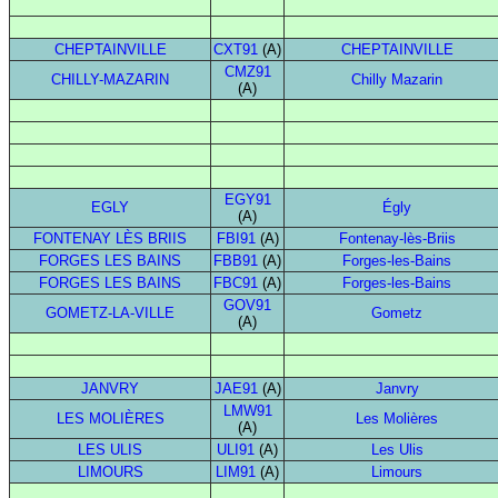
CHEPTAINVILLE
CXT91
(A)
CHEPTAINVILLE
CMZ91
CHILLY-MAZARIN
Chilly Mazarin
(A)
EGY91
EGLY
Égly
(A)
FONTENAY LÈS BRIIS
FBI91
(A)
Fontenay-lès-Briis
FORGES LES BAINS
FBB91
(A)
Forges-les-Bains
FORGES LES BAINS
FBC91
(A)
Forges-les-Bains
GOV91
GOMETZ-LA-VILLE
Gometz
(A)
JANVRY
JAE91
(A)
Janvry
LMW91
LES MOLIÈRES
Les Molières
(A)
LES ULIS
ULI91
(A)
Les Ulis
LIMOURS
LIM91
(A)
Limours