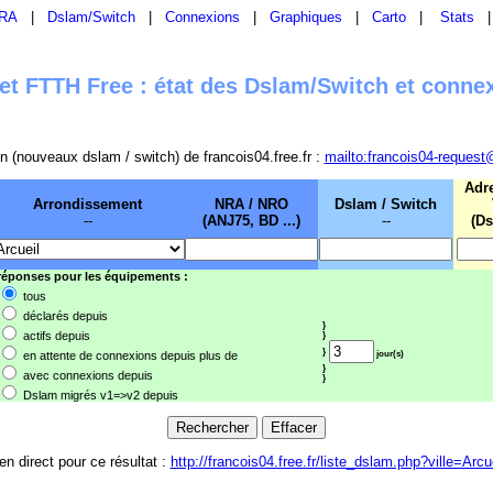
RA
|
Dslam/Switch
|
Connexions
|
Graphiques
|
Carto
|
Stats
t FTTH Free : état des Dslam/Switch et conne
sion (nouveaux dslam / switch) de francois04.free.fr :
mailto:francois04-request
Adr
Arrondissement
NRA / NRO
Dslam / Switch
--
(ANJ75, BD ...)
--
(Ds
 réponses pour les équipements :
tous
déclarés depuis
}
actifs depuis
}
}
en attente de connexions depuis plus de
jour(s)
}
avec connexions depuis
}
Dslam migrés v1=>v2 depuis
en direct pour ce résultat :
http://francois04.free.fr/liste_dslam.php?ville=Arcu