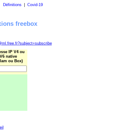
|
Définitions
|
Covid-19
xions freebox
@ml.free.fr?subject=subscribe
esse IP V4 ou
V6 native
lam ou Box)
eil