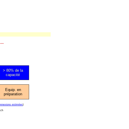
...
> 80% de la
capacité
Equip. en
préparation
onnexions estimées
)
tch