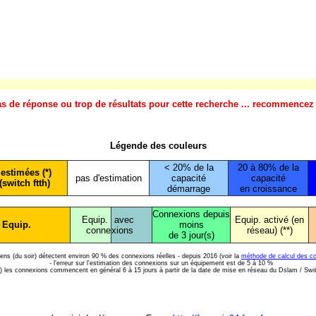
s de réponse ou trop de résultats pour cette recherche ... recommencez 
Légende des couleurs
< 20% de la
20 à 80% de la
estimées (*)
pas d'estimation
capacité
capacité
(switch ftth)
démarrage
en croissance
Connexions depuis
Equip.
avec
Equip. activé (en
 Equip.
moins
conne
xions
réseau) (**)
de 3 jour(s)
diens (du soir) détectent environ 90 % des connexions réelles - depuis 2016 (voir la
méthode de calcul des c
- l'erreur sur l'estimation des connexions sur un équipement est de 5 à 10 %
*) les connexions commencent en général 6 à 15 jours à partir de la date de mise en réseau du Dslam / Swi