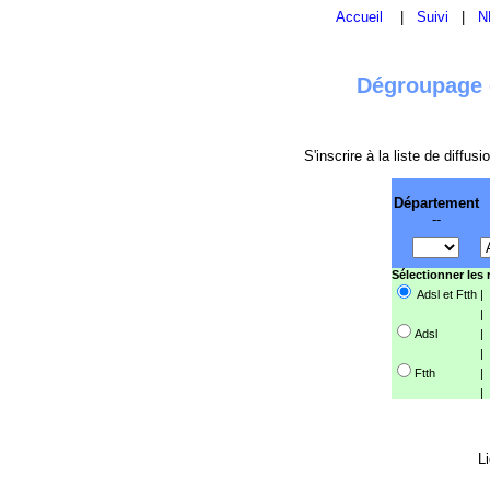
Accueil
|
Suivi
|
N
Dégroupage e
S'inscrire à la liste de diffu
Département
--
Sélectionner les
Adsl et Ftth
|
|
Adsl
|
|
Ftth
|
|
Li