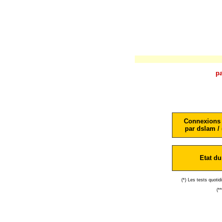
pa
Connexions 
par dslam / 
Etat du
(*) Les tests quoti
(*