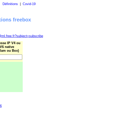
|
Définitions
|
Covid-19
xions freebox
@ml.free.fr?subject=subscribe
esse IP V4 ou
V6 native
lam ou Box)
76