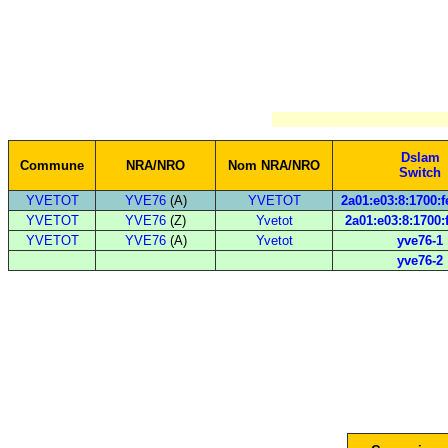
Dslam
Commune
NRA/NRO
Nom NRA/NRO
Switch
YVETOT
YVE76
(A)
YVETOT
2a01:e03:8:1700:f
YVETOT
YVE76
(Z)
Yvetot
2a01:e03:8:1700:f
YVETOT
YVE76
(A)
Yvetot
yve76-1
yve76-2