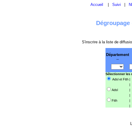
Accueil
|
Suivi
|
N
Dégroupage e
S'inscrire à la liste de diffu
Département
--
Sélectionner les
Adsl et Ftth
|
|
Adsl
|
|
Ftth
|
|
L