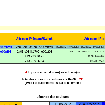
Adresse IP Dslam/Switch
Adresses IP d
e00::8fc0
2a01:e03:8:1700:fe00::8fc0
2a01:e0a:24c:8000::/52 - 2a01:e0a:24c:9000::/52 
e00::f93
2a01:e03:8:1700:fe00::f93
2a01:e0a:c82:e000::/52 - 2a01:e0a:d2
213.228.26.27
78.229.208.0/23 
213.228.26.34
88.125.4.0/23 
4
Equip. (ou demi-Dslam) sélectionné(s)
Total des connexions estimées le
04/08
:
896
(
avec
les plafonnements par équipement)
Légende des couleurs
< 20% de la
20 à 80% de la