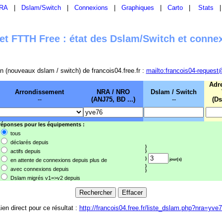
RA
|
Dslam/Switch
|
Connexions
|
Graphiques
|
Carto
|
Stats
t FTTH Free : état des Dslam/Switch et conne
sion (nouveaux dslam / switch) de francois04.free.fr :
mailto:francois04-request
Adr
Arrondissement
NRA / NRO
Dslam / Switch
--
(ANJ75, BD ...)
--
(Ds
 réponses pour les équipements :
tous
déclarés depuis
}
actifs depuis
}
}
en attente de connexions depuis plus de
jour(s)
}
avec connexions depuis
}
Dslam migrés v1=>v2 depuis
ien direct pour ce résultat :
http://francois04.free.fr/liste_dslam.php?nra=yve