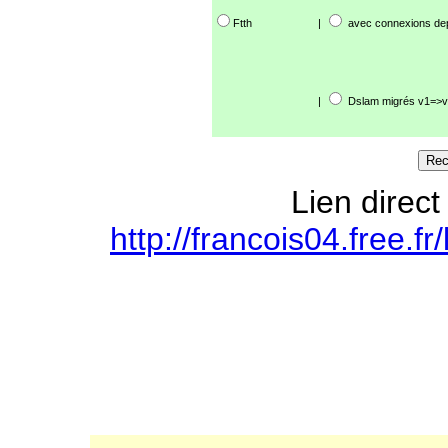
Ftth
|
avec connexions de
|
Dslam migrés v1=>v
Lien direct
http://francois04.free.