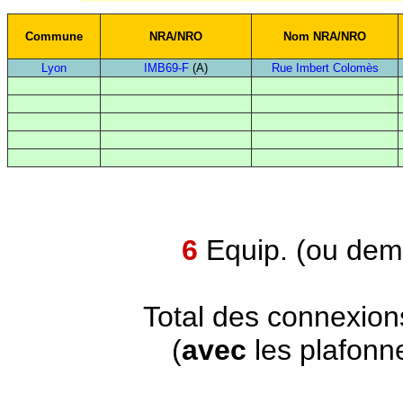
Commune
NRA/NRO
Nom NRA/NRO
Lyon
IMB69-F
(A)
Rue Imbert Colomès
6
Equip. (ou demi
Total des connexion
(
avec
les plafonn