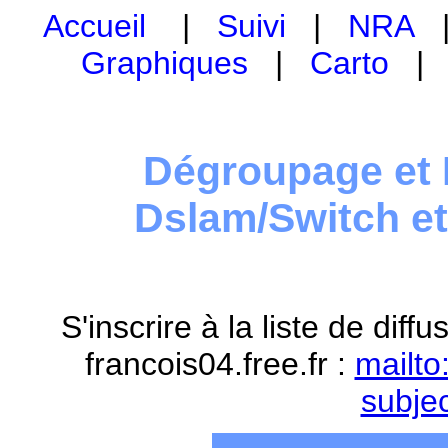
Accueil
|
Suivi
|
NRA
Graphiques
|
Carto
Dégroupage et 
Dslam/Switch e
S'inscrire à la liste de dif
francois04.free.fr :
mailto
subje