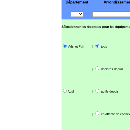
Département
Arrondisseme
--
--
Sélectionner les réponses pour les équipeme
Adsl et Ftth
|
tous
|
déclarés depuis
Adsl
|
actifs depuis
|
en attente de connex