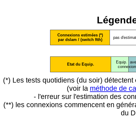
Légende
Connexions estimées (*)
pas d'estima
par dslam / (switch ftth)
Equip.
ave
Etat du Equip.
conne
xio
(*) Les tests quotidiens (du soir) détecte
(voir la
méthode de ca
- l'erreur sur l'estimation des c
(**) les connexions commencent en général
du D