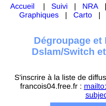
Accueil
|
Suivi
|
NRA
Graphiques
|
Carto
Dégroupage et 
Dslam/Switch e
S'inscrire à la liste de dif
francois04.free.fr :
mailto
subje