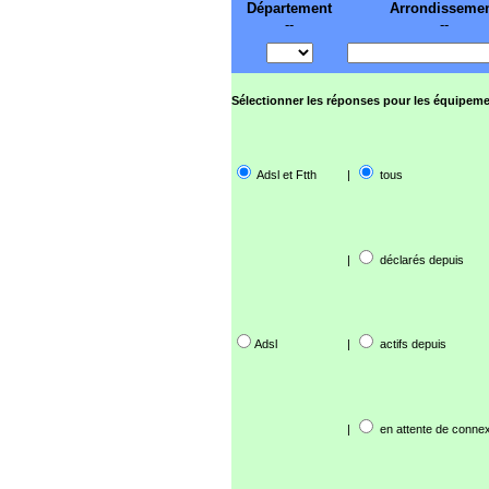
Département
Arrondisseme
--
--
Sélectionner les réponses pour les équipeme
Adsl et Ftth
|
tous
|
déclarés depuis
Adsl
|
actifs depuis
|
en attente de connex