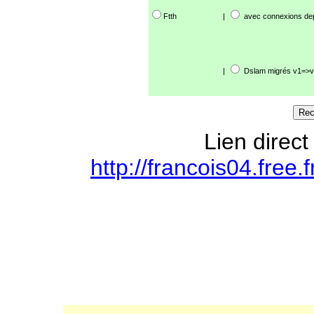
Ftth
|
avec connexions de
|
Dslam migrés v1=>v
Lien direct
http://francois04.free