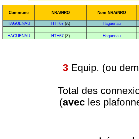
Commune
NRA/NRO
Nom NRA/NRO
HAGUENAU
HTH67
(A)
Haguenau
HAGUENAU
HTH67
(Z)
Haguenau
3
Equip. (ou demi
Total des connexi
(
avec
les plafonn