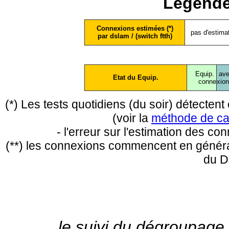
Légende
Connexions estimées (*)
pas d'estima
par dslam / (switch ftth)
Equip.
ave
Etat du Equip.
conne
xio
(*) Les tests quotidiens (du soir) détecte
(voir la
méthode de ca
- l'erreur sur l'estimation des c
(**) les connexions commencent en général
du D
le suivi du dégroupage