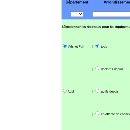
Département
Arrondisseme
--
--
Sélectionner les réponses pour les équipeme
Adsl et Ftth
|
tous
|
déclarés depuis
Adsl
|
actifs depuis
|
en attente de connex