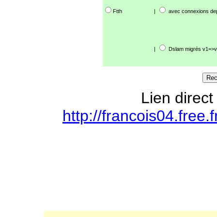
Ftth
|
avec connexions de
|
Dslam migrés v1=>v
Lien direct
http://francois04.free