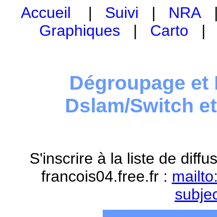
Accueil
|
Suivi
|
NRA
Graphiques
|
Carto
Dégroupage et 
Dslam/Switch e
S'inscrire à la liste de dif
francois04.free.fr :
mailto
subje