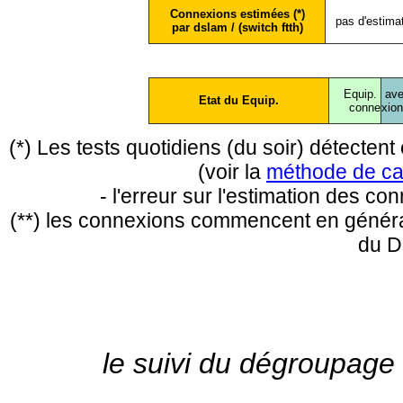
Connexions estimées (*)
pas d'estima
par dslam / (switch ftth)
Equip.
ave
Etat du Equip.
conne
xio
(*) Les tests quotidiens (du soir) détecte
(voir la
méthode de ca
- l'erreur sur l'estimation des c
(**) les connexions commencent en général
du D
le suivi du dégroupage