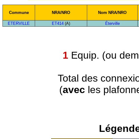
Commune
NRA/NRO
Nom NRA/NRO
ETERVILLE
ET414
(A)
Éterville
1
Equip. (ou demi
Total des connexi
(
avec
les plafonn
Légende