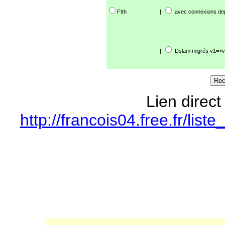
Ftth
|
avec connexions de
|
Dslam migrés v1=>v
Lien direct
http://francois04.free.fr/li