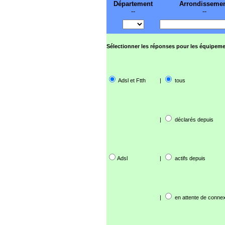
Département
Arrondisseme
--
--
Sélectionner les réponses pour les équipeme
Adsl et Ftth
|
tous
|
déclarés depuis
Adsl
|
actifs depuis
|
en attente de connex