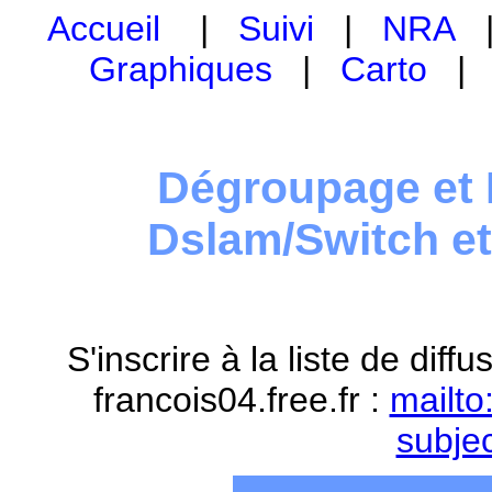
Accueil
|
Suivi
|
NRA
Graphiques
|
Carto
Dégroupage et 
Dslam/Switch e
S'inscrire à la liste de dif
francois04.free.fr :
mailto
subje