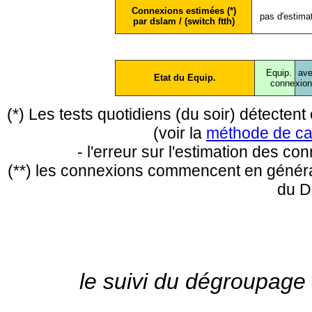
Connexions estimées (*)
pas d'estima
par dslam / (switch ftth)
Equip.
ave
Etat du Equip.
conne
xio
(*) Les tests quotidiens (du soir) détecte
(voir la
méthode de ca
- l'erreur sur l'estimation des c
(**) les connexions commencent en général
du D
le suivi du dégroupage