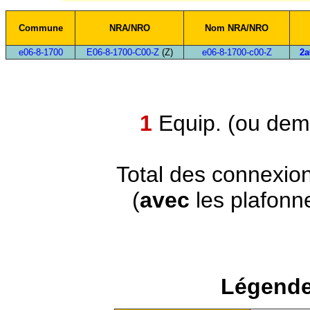
Commune
NRA/NRO
Nom NRA/NRO
e06-8-1700
E06-8-1700-C00-Z
(Z)
e06-8-1700-c00-Z
2a
1
Equip. (ou demi
Total des connexio
(
avec
les plafonn
Légende