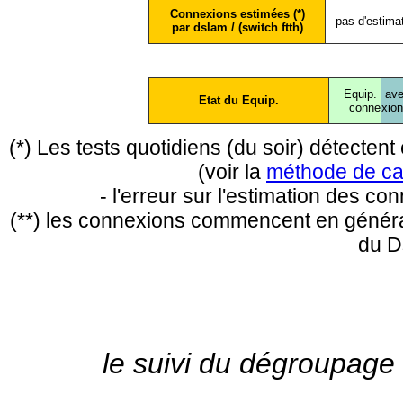
Connexions estimées (*)
pas d'estima
par dslam / (switch ftth)
Equip.
ave
Etat du Equip.
conne
xio
(*) Les tests quotidiens (du soir) détecte
(voir la
méthode de ca
- l'erreur sur l'estimation des c
(**) les connexions commencent en général
du D
le suivi du dégroupage