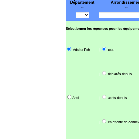
Département
Arrondisseme
--
--
Sélectionner les réponses pour les équipeme
Adsl et Ftth
|
tous
|
déclarés depuis
Adsl
|
actifs depuis
|
en attente de connex