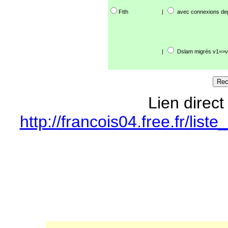
Ftth
|
avec connexions de
|
Dslam migrés v1=>v
Lien direct
http://francois04.free.fr/li