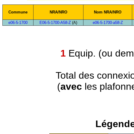
Commune
NRA/NRO
Nom NRA/NRO
e06-5-1700
E06-5-1700-A58-Z
(A)
e06-5-1700-a58-Z
1
Equip. (ou demi
Total des connexi
(
avec
les plafonn
Légende