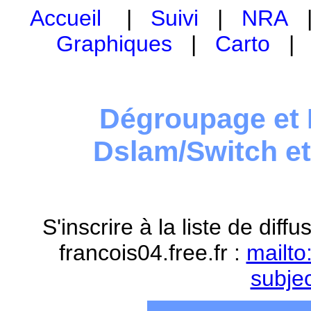
Accueil
|
Suivi
|
NRA
Graphiques
|
Carto
Dégroupage et 
Dslam/Switch e
S'inscrire à la liste de dif
francois04.free.fr :
mailto
subje