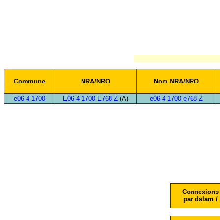
Commune
NRA/NRO
Nom NRA/NRO
e06-4-1700
E06-4-1700-E768-Z
(A)
e06-4-1700-e768-Z
Connexions 
par dslam / 