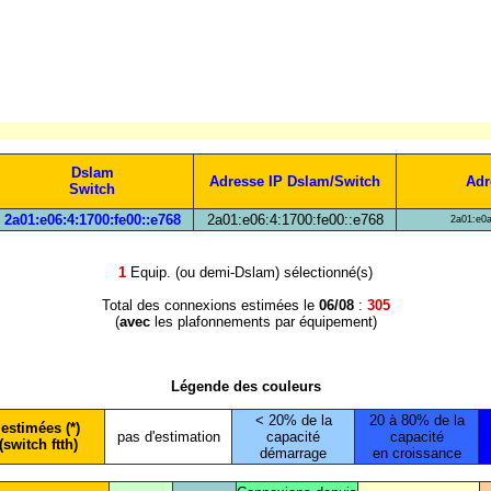
Dslam
Adresse IP Dslam/Switch
Adr
Switch
2a01:e06:4:1700:fe00::e768
2a01:e06:4:1700:fe00::e768
2a01:e0a
1
Equip. (ou demi-Dslam) sélectionné(s)
Total des connexions estimées le
06/08
:
305
(
avec
les plafonnements par équipement)
Légende des couleurs
< 20% de la
20 à 80% de la
estimées (*)
pas d'estimation
capacité
capacité
(switch ftth)
démarrage
en croissance