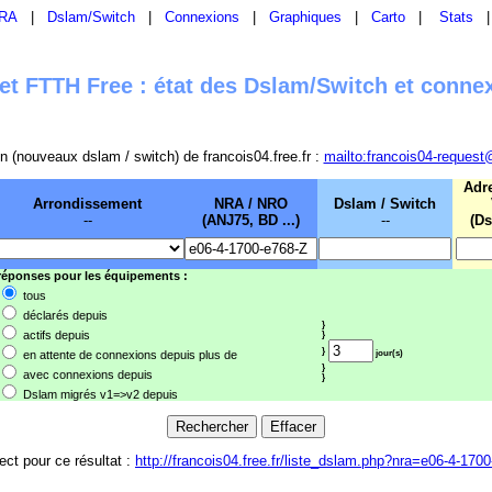
RA
|
Dslam/Switch
|
Connexions
|
Graphiques
|
Carto
|
Stats
t FTTH Free : état des Dslam/Switch et conne
sion (nouveaux dslam / switch) de francois04.free.fr :
mailto:francois04-request
Adr
Arrondissement
NRA / NRO
Dslam / Switch
--
(ANJ75, BD ...)
--
(Ds
 réponses pour les équipements :
tous
déclarés depuis
}
actifs depuis
}
}
en attente de connexions depuis plus de
jour(s)
}
avec connexions depuis
}
Dslam migrés v1=>v2 depuis
rect pour ce résultat :
http://francois04.free.fr/liste_dslam.php?nra=e06-4-170