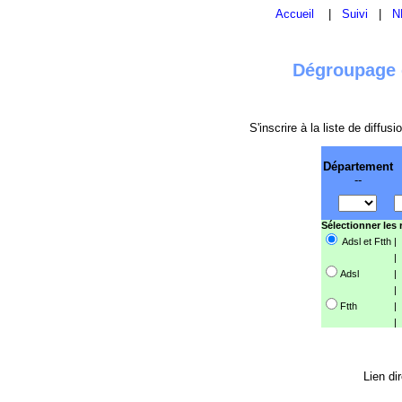
Accueil
|
Suivi
|
N
Dégroupage e
S'inscrire à la liste de diffu
Département
--
Sélectionner les
Adsl et Ftth
|
|
Adsl
|
|
Ftth
|
|
Lien di