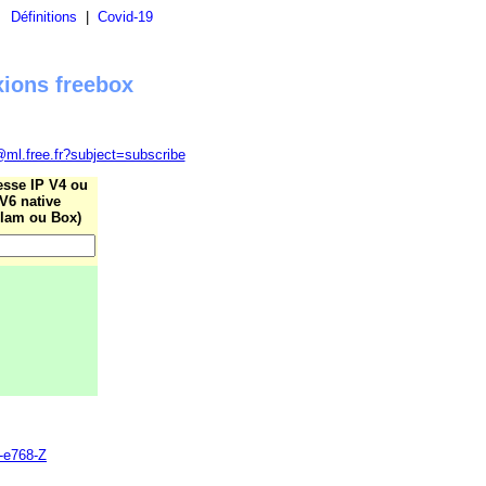
|
Définitions
|
Covid-19
xions freebox
@ml.free.fr?subject=subscribe
esse IP V4 ou
V6 native
lam ou Box)
0-e768-Z