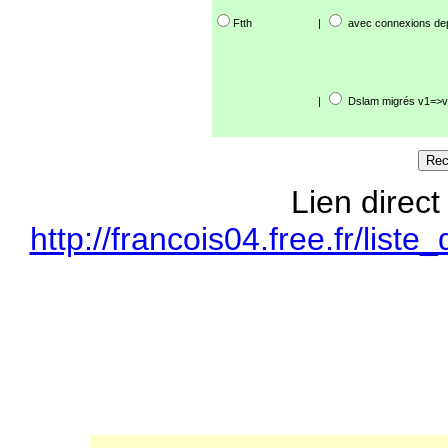
Ftth
|
avec connexions de
|
Dslam migrés v1=>v
Lien direct
http://francois04.free.fr/li