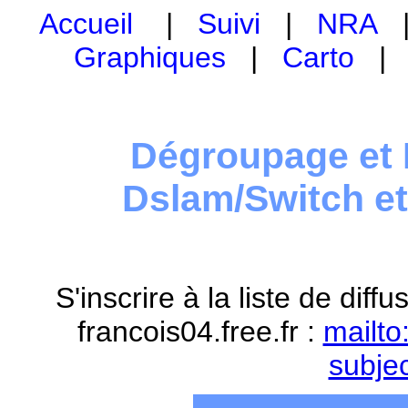
Accueil
|
Suivi
|
NRA
Graphiques
|
Carto
Dégroupage et 
Dslam/Switch e
S'inscrire à la liste de dif
francois04.free.fr :
mailto
subje