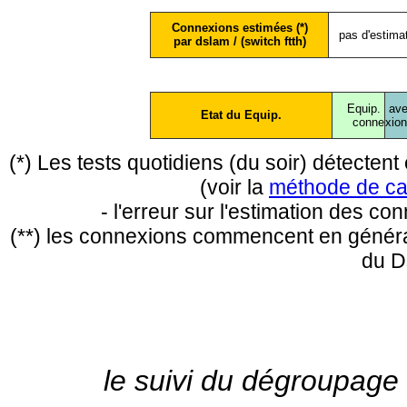
Connexions estimées (*)
pas d'estima
par dslam / (switch ftth)
Equip.
ave
Etat du Equip.
conne
xio
(*) Les tests quotidiens (du soir) détecte
(voir la
méthode de ca
- l'erreur sur l'estimation des c
(**) les connexions commencent en général
du D
le suivi du dégroupage