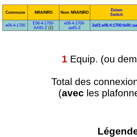
Dslam
Commune
NRA/NRO
Nom NRA/NRO
Switch
E06-4-1700-
e06-4-1700-
e06-4-1700
2a01:e06:4:1700:fe00::a
AA91-Z
(Z)
aa91-Z
1
Equip. (ou demi
Total des connexio
(
avec
les plafonn
Légende