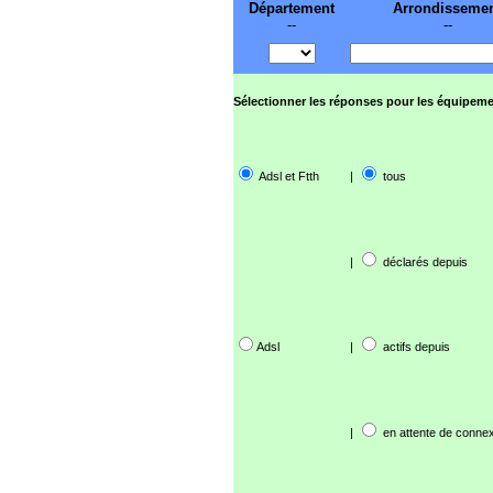
Département
Arrondisseme
--
--
Sélectionner les réponses pour les équipeme
Adsl et Ftth
|
tous
|
déclarés depuis
Adsl
|
actifs depuis
|
en attente de connex