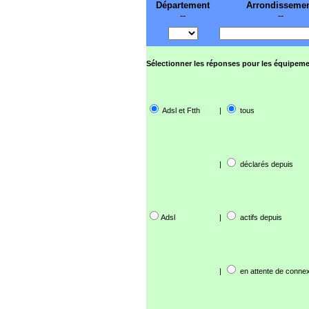
Département
Arrondisseme
--
--
Sélectionner les réponses pour les équipeme
Adsl et Ftth
|
tous
|
déclarés depuis
Adsl
|
actifs depuis
|
en attente de connex