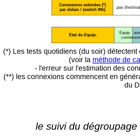
Connexions estimées (*)
pas d'estima
par dslam / (switch ftth)
Equip.
ave
Etat du Equip.
conne
xio
(*) Les tests quotidiens (du soir) détecte
(voir la
méthode de ca
- l'erreur sur l'estimation des c
(**) les connexions commencent en général
du D
le suivi du dégroupage