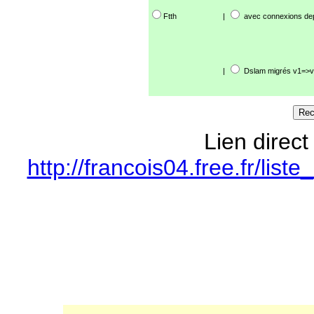
Ftth
|
avec connexions de
|
Dslam migrés v1=>v
Lien direct
http://francois04.free.fr/li