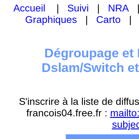
Accueil
|
Suivi
|
NRA
Graphiques
|
Carto
Dégroupage et 
Dslam/Switch e
S'inscrire à la liste de dif
francois04.free.fr :
mailto
subje