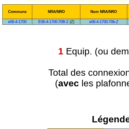
Commune
NRA/NRO
Nom NRA/NRO
e06-4-1700
E06-4-1700-70B-Z
(Z)
e06-4-1700-70b-Z
1
Equip. (ou demi
Total des connexio
(
avec
les plafonn
Légende