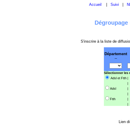
Accueil
|
Suivi
|
N
Dégroupage e
S'inscrire à la liste de diffu
Département
--
Sélectionner les
Adsl et Ftth
|
|
Adsl
|
|
Ftth
|
|
Lien di