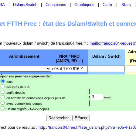
RA
|
Dslam/Switch
|
Connexions
|
Graphiques
|
Carto
|
Stats
t FTTH Free : état des Dslam/Switch et conne
sion (nouveaux dslam / switch) de francois04.free.fr :
mailto:francois04-request
Adr
Arrondissement
NRA / NRO
Dslam / Switch
--
(ANJ75, BD ...)
--
(Ds
 réponses pour les équipements :
tous
déclarés depuis
}
actifs depuis
}
}
en attente de connexions depuis plus de
jour(s)
}
avec connexions depuis
}
Dslam migrés v1=>v2 depuis
rect pour ce résultat :
http://francois04.free.fr/liste_dslam.php?nra=e06-4-170