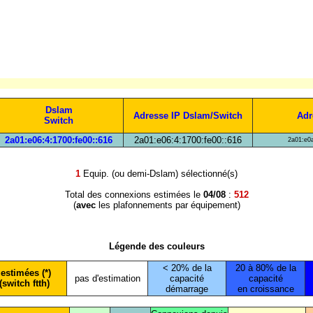
Dslam
Adresse IP Dslam/Switch
Adr
Switch
2a01:e06:4:1700:fe00::616
2a01:e06:4:1700:fe00::616
2a01:e0a
1
Equip. (ou demi-Dslam) sélectionné(s)
Total des connexions estimées le
04/08
:
512
(
avec
les plafonnements par équipement)
Légende des couleurs
< 20% de la
20 à 80% de la
estimées (*)
pas d'estimation
capacité
capacité
(switch ftth)
démarrage
en croissance