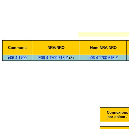
Commune
NRA/NRO
Nom NRA/NRO
e06-4-1700
E06-4-1700-616-Z
(Z)
e06-4-1700-616-Z
Connexions 
par dslam / 