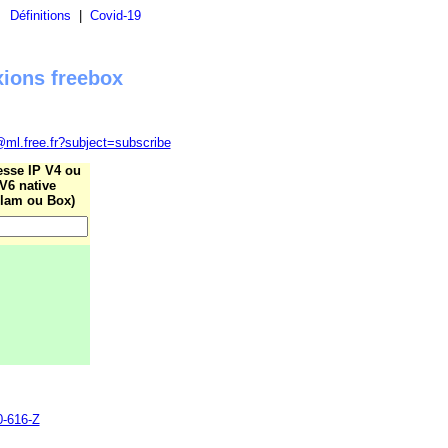
|
Définitions
|
Covid-19
xions freebox
@ml.free.fr?subject=subscribe
esse IP V4 ou
V6 native
lam ou Box)
0-616-Z