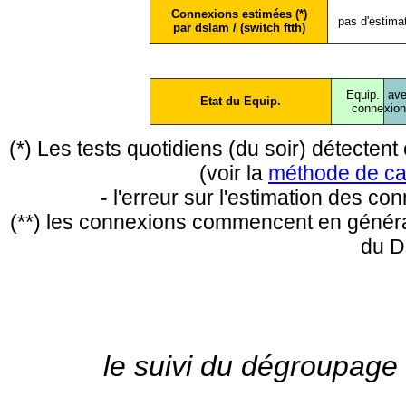
Connexions estimées (*)
pas d'estima
par dslam / (switch ftth)
Equip.
ave
Etat du Equip.
conne
xio
(*) Les tests quotidiens (du soir) détecte
(voir la
méthode de ca
- l'erreur sur l'estimation des c
(**) les connexions commencent en général
du D
le suivi du dégroupage