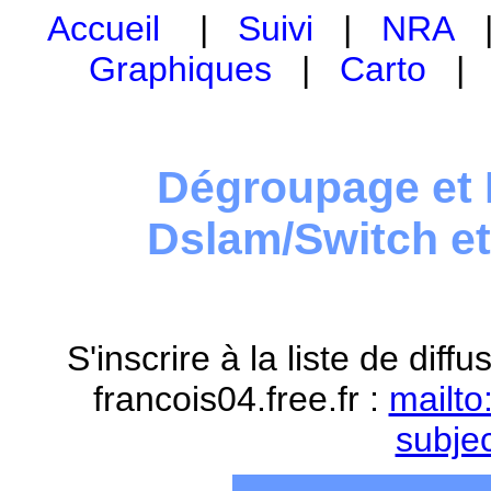
Accueil
|
Suivi
|
NRA
Graphiques
|
Carto
Dégroupage et 
Dslam/Switch e
S'inscrire à la liste de dif
francois04.free.fr :
mailto
subje