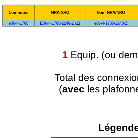
Commune
NRA/NRO
Nom NRA/NRO
e06-4-1700
E06-4-1700-2248-Z
(Z)
e06-4-1700-2248-Z
1
Equip. (ou demi
Total des connexi
(
avec
les plafonn
Légende