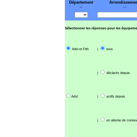
Département
Arrondisseme
--
--
Sélectionner les réponses pour les équipeme
Adsl et Ftth
|
tous
|
déclarés depuis
Adsl
|
actifs depuis
|
en attente de connex