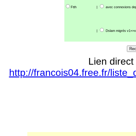
Ftth
|
avec connexions de
|
Dslam migrés v1=>v
Lien direct
http://francois04.free.fr/li