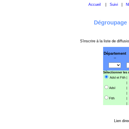
Accueil
|
Suivi
|
N
Dégroupage e
S'inscrire à la liste de diffu
Département
--
Sélectionner les
Adsl et Ftth
|
|
Adsl
|
|
Ftth
|
|
Lien dire