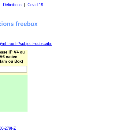
|
Définitions
|
Covid-19
xions freebox
@ml.free.fr?subject=subscribe
esse IP V4 ou
V6 native
lam ou Box)
00-279f-Z