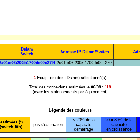
Dslam
Adresse IP Dslam/Switch
Adr
Switch
2a01:e06:2005:1700:fe00::279f
2a01:e06:2005:1700:fe00::279f
1
Equip. (ou demi-Dslam) sélectionné(s)
Total des connexions estimées le
06/08
:
118
(
avec
les plafonnements par équipement)
Légende des couleurs
< 20% de la
20 à 80% de la
estimées (*)
pas d'estimation
capacité
capacité
(switch ftth)
démarrage
en croissance