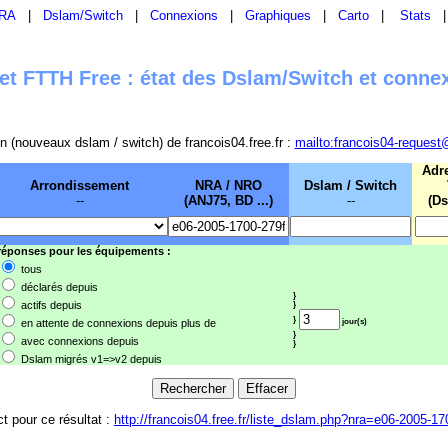
RA
|
Dslam/Switch
|
Connexions
|
Graphiques
|
Carto
|
Stats
t FTTH Free : état des Dslam/Switch et conne
sion (nouveaux dslam / switch) de francois04.free.fr :
mailto:francois04-request
Adr
Arrondissement
NRA / NRO
Dslam / Switch
--
(ANJ75, BD ...)
--
(Ds
 réponses pour les équipements :
tous
déclarés depuis
}
actifs depuis
}
}
en attente de connexions depuis plus de
jour(s)
}
avec connexions depuis
}
Dslam migrés v1=>v2 depuis
ct pour ce résultat :
http://francois04.free.fr/liste_dslam.php?nra=e06-2005-17