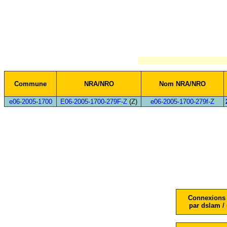
Commune
NRA/NRO
Nom NRA/NRO
e06-2005-1700
E06-2005-1700-279F-Z
(Z)
e06-2005-1700-279f-Z
Connexions 
par dslam / 