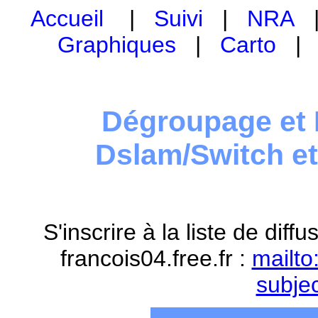
Accueil
|
Suivi
|
NRA
Graphiques
|
Carto
Dégroupage et 
Dslam/Switch e
S'inscrire à la liste de dif
francois04.free.fr :
mailto
subje