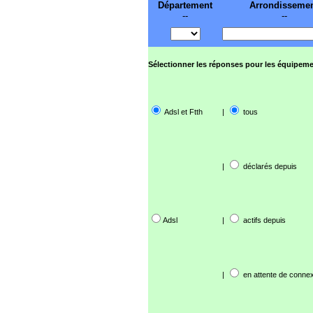
Département
Arrondisseme
--
--
Sélectionner les réponses pour les équipeme
Adsl et Ftth
|
tous
|
déclarés depuis
Adsl
|
actifs depuis
|
en attente de connex