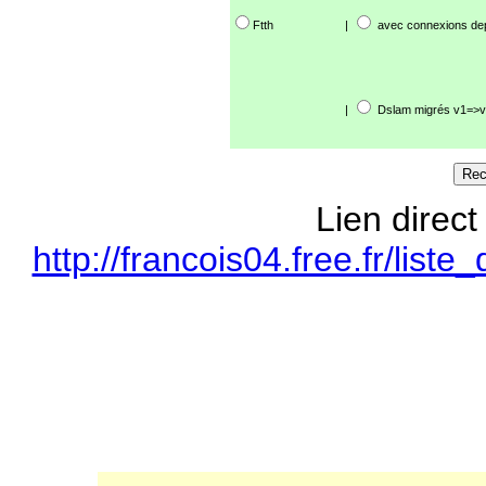
Ftth
|
avec connexions de
|
Dslam migrés v1=>v
Lien direct
http://francois04.free.fr/li