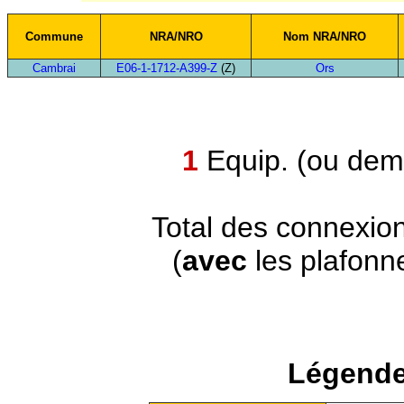
Commune
NRA/NRO
Nom NRA/NRO
Cambrai
E06-1-1712-A399-Z
(Z)
Ors
1
Equip. (ou demi
Total des connexio
(
avec
les plafonn
Légende