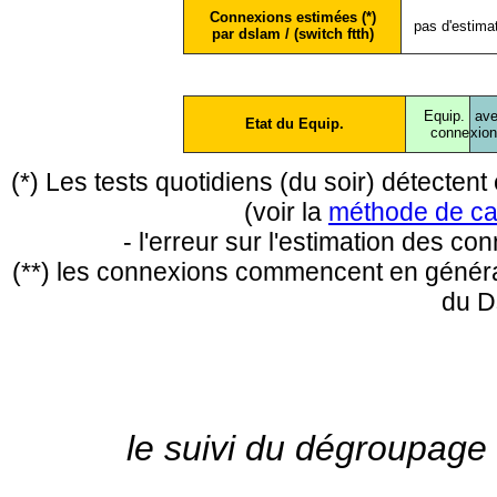
Connexions estimées (*)
pas d'estima
par dslam / (switch ftth)
Equip.
ave
Etat du Equip.
conne
xio
(*) Les tests quotidiens (du soir) détecte
(voir la
méthode de ca
- l'erreur sur l'estimation des c
(**) les connexions commencent en général
du D
le suivi du dégroupage