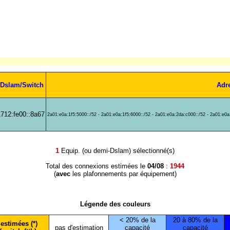
 Dslam/Switch
Adr
1712:fe00::8a67
2a01:e0a:1f5:5000::/52 - 2a01:e0a:1f5:6000::/52 - 2a01:e0a:2da:c000::/52 - 2a01:e0a
1
Equip. (ou demi-Dslam) sélectionné(s)
Total des connexions estimées le
04/08
:
1944
(
avec
les plafonnements par équipement)
Légende des couleurs
< 20% de la
20 à 80% de la
estimées (*)
pas d'estimation
capacité
capacité