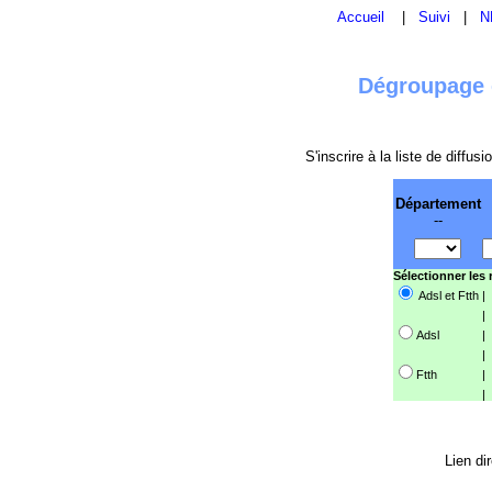
Accueil
|
Suivi
|
N
Dégroupage e
S'inscrire à la liste de diffu
Département
--
Sélectionner les
Adsl et Ftth
|
|
Adsl
|
|
Ftth
|
|
Lien di