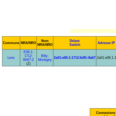
Nom
Dslam
Commune
NRA/NRO
Adresse IP
NRA/NRO
Switch
E06-1-
1712-
Billy-
Lens
2a01:e06:1:1712:fe00::8a67
2a01:e06:1:
8A67-Z
Montigny
(Z)
Connexions 