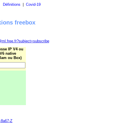
|
Définitions
|
Covid-19
xions freebox
@ml.free.fr?subject=subscribe
esse IP V4 ou
V6 native
lam ou Box)
2-8a67-Z