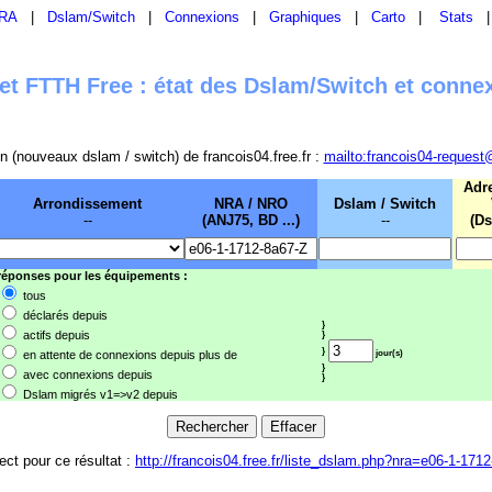
RA
|
Dslam/Switch
|
Connexions
|
Graphiques
|
Carto
|
Stats
t FTTH Free : état des Dslam/Switch et conne
sion (nouveaux dslam / switch) de francois04.free.fr :
mailto:francois04-request
Adr
Arrondissement
NRA / NRO
Dslam / Switch
--
(ANJ75, BD ...)
--
(Ds
 réponses pour les équipements :
tous
déclarés depuis
}
actifs depuis
}
}
en attente de connexions depuis plus de
jour(s)
}
avec connexions depuis
}
Dslam migrés v1=>v2 depuis
rect pour ce résultat :
http://francois04.free.fr/liste_dslam.php?nra=e06-1-171