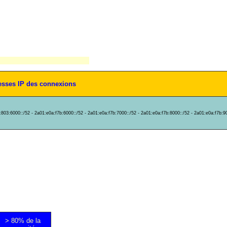
esses IP des connexions
:803:6000::/52 - 2a01:e0a:f7b:6000::/52 - 2a01:e0a:f7b:7000::/52 - 2a01:e0a:f7b:8000::/52 - 2a01:e0a:f7b:9
> 80% de la