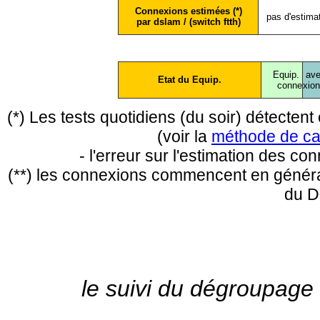
Connexions estimées (*)
pas d'estima
par dslam / (switch ftth)
Equip.
ave
Etat du Equip.
conne
xio
(*) Les tests quotidiens (du soir) détecte
(voir la
méthode de ca
- l'erreur sur l'estimation des c
(**) les connexions commencent en général
du D
le suivi du dégroupage