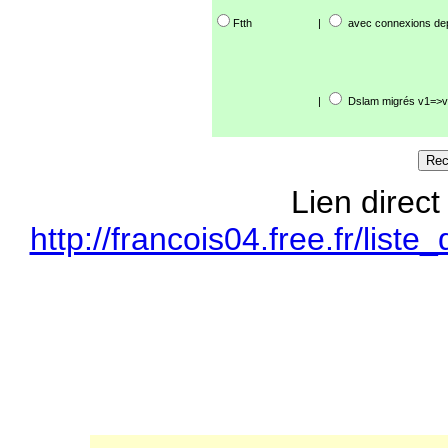
Ftth
|
avec connexions de
|
Dslam migrés v1=>v
Lien direct
http://francois04.free.fr/li