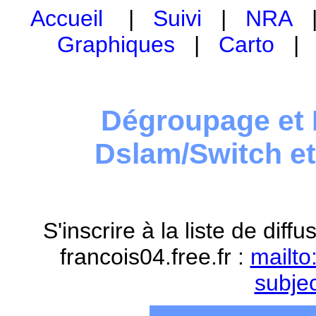
Accueil
|
Suivi
|
NRA
Graphiques
|
Carto
Dégroupage et 
Dslam/Switch e
S'inscrire à la liste de dif
francois04.free.fr :
mailto
subje