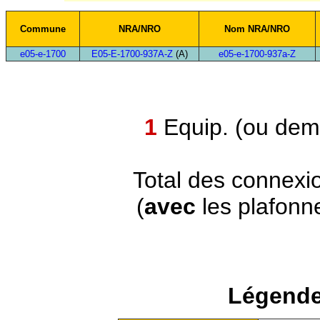
Commune
NRA/NRO
Nom NRA/NRO
e05-e-1700
E05-E-1700-937A-Z
(A)
e05-e-1700-937a-Z
1
Equip. (ou demi
Total des connexi
(
avec
les plafonn
Légende