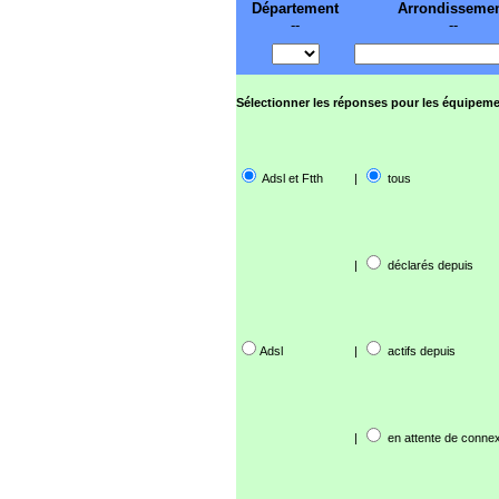
Département
Arrondisseme
--
--
Sélectionner les réponses pour les équipeme
Adsl et Ftth
|
tous
|
déclarés depuis
Adsl
|
actifs depuis
|
en attente de connex