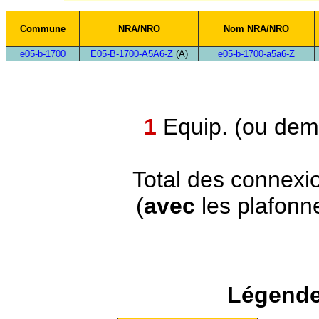
Commune
NRA/NRO
Nom NRA/NRO
e05-b-1700
E05-B-1700-A5A6-Z
(A)
e05-b-1700-a5a6-Z
1
Equip. (ou demi
Total des connexi
(
avec
les plafonn
Légende