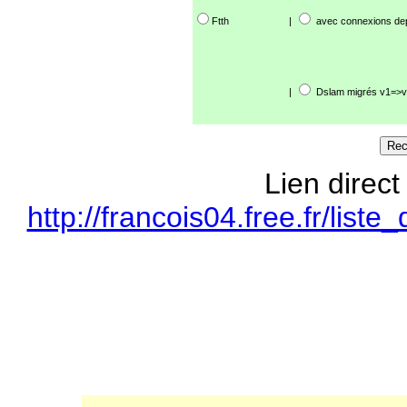
Ftth
|
avec connexions de
|
Dslam migrés v1=>v
Lien direct
http://francois04.free.fr/li