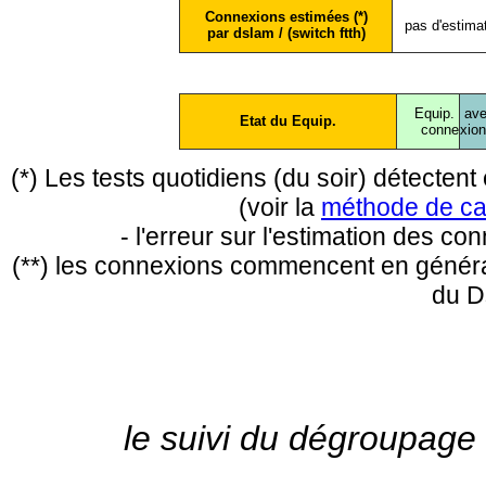
Connexions estimées (*)
pas d'estima
par dslam / (switch ftth)
Equip.
ave
Etat du Equip.
conne
xio
(*) Les tests quotidiens (du soir) détecte
(voir la
méthode de ca
- l'erreur sur l'estimation des c
(**) les connexions commencent en général
du D
le suivi du dégroupage