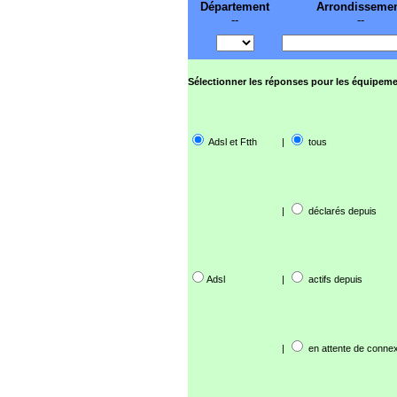
Département
Arrondisseme
--
--
Sélectionner les réponses pour les équipeme
Adsl et Ftth
|
tous
|
déclarés depuis
Adsl
|
actifs depuis
|
en attente de connex