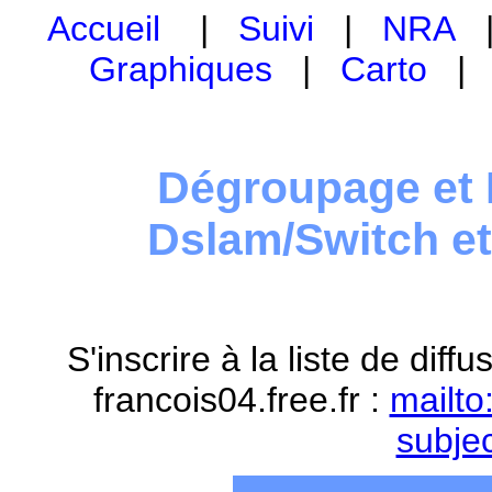
Accueil
|
Suivi
|
NRA
Graphiques
|
Carto
Dégroupage et 
Dslam/Switch e
S'inscrire à la liste de dif
francois04.free.fr :
mailto
subje