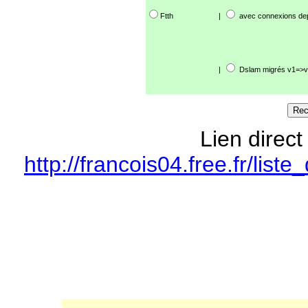
Ftth
|
avec connexions de
|
Dslam migrés v1=>v
Lien direct
http://francois04.free.fr/li