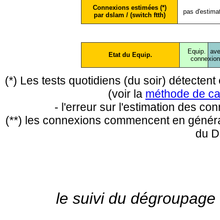
Connexions estimées (*)
pas d'estima
par dslam / (switch ftth)
Equip.
ave
Etat du Equip.
conne
xio
(*) Les tests quotidiens (du soir) détecte
(voir la
méthode de ca
- l'erreur sur l'estimation des c
(**) les connexions commencent en général
du D
le suivi du dégroupage