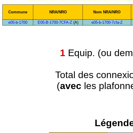
Commune
NRA/NRO
Nom NRA/NRO
e05-b-1700
E05-B-1700-7CFA-Z
(A)
e05-b-1700-7cfa-Z
1
Equip. (ou demi
Total des connexi
(
avec
les plafonn
Légende