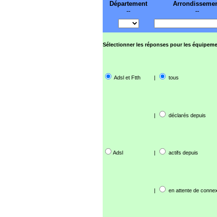
Département
Arrondisseme
--
--
Sélectionner les réponses pour les équipeme
Adsl et Ftth
|
tous
|
déclarés depuis
Adsl
|
actifs depuis
|
en attente de connex