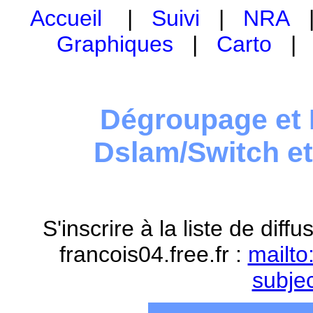
Accueil
|
Suivi
|
NRA
Graphiques
|
Carto
Dégroupage et 
Dslam/Switch e
S'inscrire à la liste de dif
francois04.free.fr :
mailto
subje