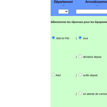
Département
Arrondisseme
--
--
Sélectionner les réponses pour les équipeme
Adsl et Ftth
|
tous
|
déclarés depuis
Adsl
|
actifs depuis
|
en attente de connex