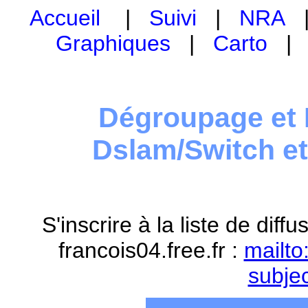
Accueil
|
Suivi
|
NRA
Graphiques
|
Carto
Dégroupage et 
Dslam/Switch e
S'inscrire à la liste de dif
francois04.free.fr :
mailto
subje