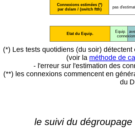
Connexions estimées (*)
pas d'estima
par dslam / (switch ftth)
Equip.
ave
Etat du Equip.
conne
xio
(*) Les tests quotidiens (du soir) détecte
(voir la
méthode de ca
- l'erreur sur l'estimation des c
(**) les connexions commencent en général
du D
le suivi du dégroupage