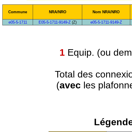
Commune
NRA/NRO
Nom NRA/NRO
e05-5-1711
E05-5-1711-9149-Z
(Z)
e05-5-1711-9149-Z
1
Equip. (ou demi
Total des connexi
(
avec
les plafonn
Légende