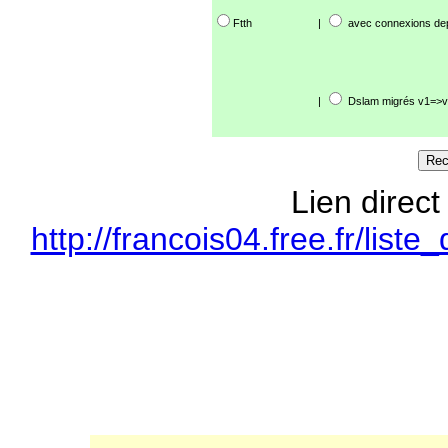
Ftth
|
avec connexions de
|
Dslam migrés v1=>v
Lien direct
http://francois04.free.fr/li