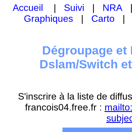
Accueil
|
Suivi
|
NRA
Graphiques
|
Carto
Dégroupage et 
Dslam/Switch e
S'inscrire à la liste de dif
francois04.free.fr :
mailto
subje