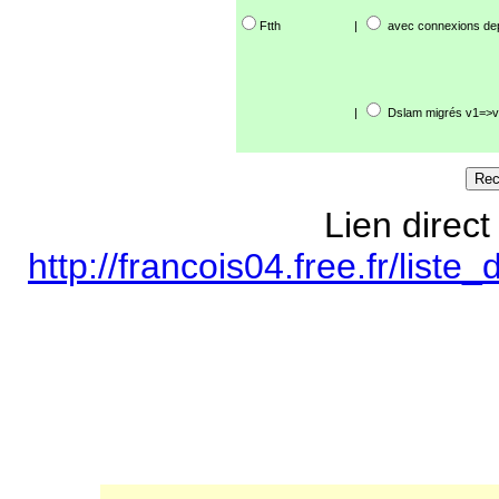
Ftth
|
avec connexions de
|
Dslam migrés v1=>v
Lien direct
http://francois04.free.fr/lis