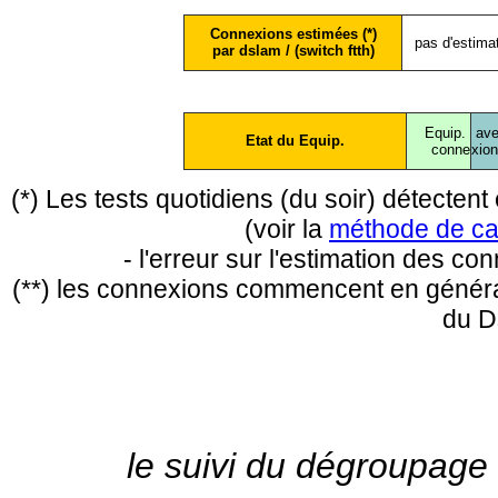
Connexions estimées (*)
pas d'estima
par dslam / (switch ftth)
Equip.
ave
Etat du Equip.
conne
xio
(*) Les tests quotidiens (du soir) détecte
(voir la
méthode de ca
- l'erreur sur l'estimation des c
(**) les connexions commencent en général
du D
le suivi du dégroupage