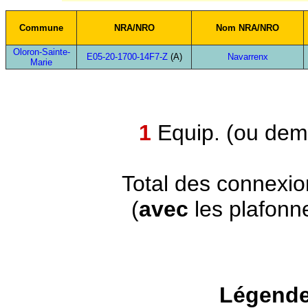
Commune
NRA/NRO
Nom NRA/NRO
Oloron-Sainte-
E05-20-1700-14F7-Z
(A)
Navarrenx
Marie
1
Equip. (ou demi
Total des connexi
(
avec
les plafonn
Légende