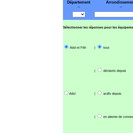
Département
Arrondisseme
--
--
Sélectionner les réponses pour les équipeme
Adsl et Ftth
|
tous
|
déclarés depuis
Adsl
|
actifs depuis
|
en attente de connex