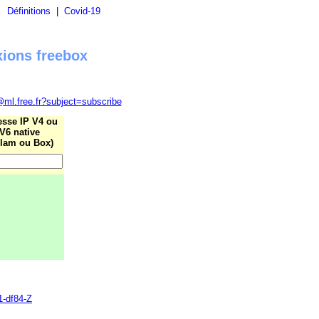
|
Définitions
|
Covid-19
xions freebox
@ml.free.fr?subject=subscribe
esse IP V4 ou
V6 native
lam ou Box)
1-df84-Z