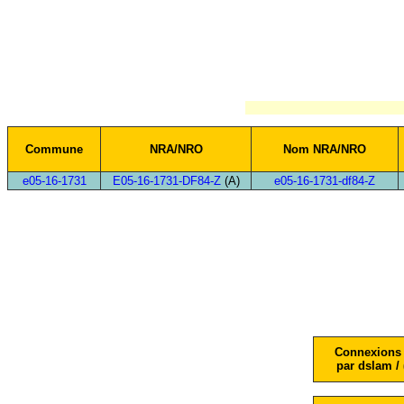
Commune
NRA/NRO
Nom NRA/NRO
e05-16-1731
E05-16-1731-DF84-Z
(A)
e05-16-1731-df84-Z
Connexions 
par dslam / 