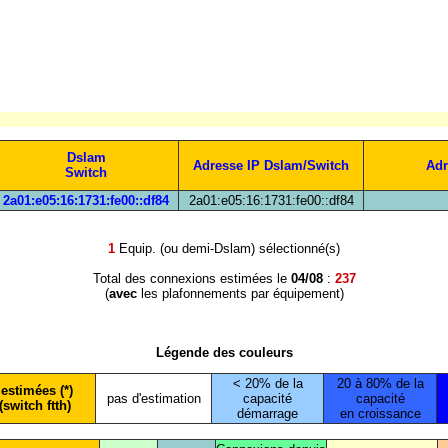
Dslam
Adresse IP Dslam/Switch
Adr
Switch
2a01:e05:16:1731:fe00::df84
2a01:e05:16:1731:fe00::df84
1
Equip. (ou demi-Dslam) sélectionné(s)
Total des connexions estimées le
04/08
:
237
(
avec
les plafonnements par équipement)
Légende des couleurs
< 20% de la
20 à 80% de la
estimées (*)
pas d'estimation
capacité
capacité
(switch ftth)
démarrage
en croissance