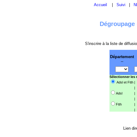
Accueil
|
Suivi
|
N
Dégroupage e
S'inscrire à la liste de diffu
Département
--
Sélectionner les
Adsl et Ftth
|
|
Adsl
|
|
Ftth
|
|
Lien dir