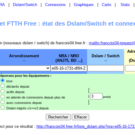
RA
|
Dslam/Switch
|
Connexions
|
Graphiques
|
Carto
|
Stats
t FTTH Free : état des Dslam/Switch et conne
sion (nouveaux dslam / switch) de francois04.free.fr :
mailto:francois04-request
Adr
Arrondissement
NRA / NRO
Dslam / Switch
--
(ANJ75, BD ...)
--
(Ds
 réponses pour les équipements :
tous
déclarés depuis
}
actifs depuis
}
}
en attente de connexions depuis plus de
jour(s)
}
avec connexions depuis
}
Dslam migrés v1=>v2 depuis
ect pour ce résultat :
http://francois04.free.fr/liste_dslam.php?nra=e05-16-173