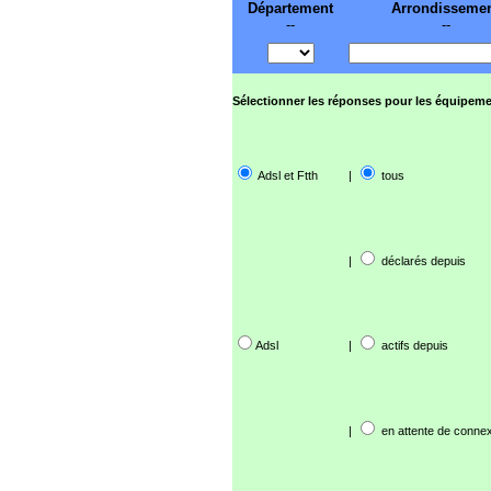
Département
Arrondisseme
--
--
Sélectionner les réponses pour les équipeme
Adsl et Ftth
|
tous
|
déclarés depuis
Adsl
|
actifs depuis
|
en attente de connex