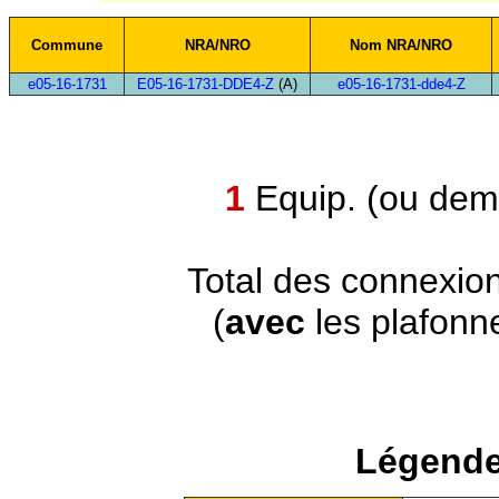
Commune
NRA/NRO
Nom NRA/NRO
e05-16-1731
E05-16-1731-DDE4-Z
(A)
e05-16-1731-dde4-Z
1
Equip. (ou demi
Total des connexio
(
avec
les plafonn
Légende