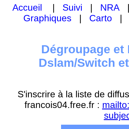
Accueil
|
Suivi
|
NRA
Graphiques
|
Carto
Dégroupage et 
Dslam/Switch e
S'inscrire à la liste de dif
francois04.free.fr :
mailto
subje