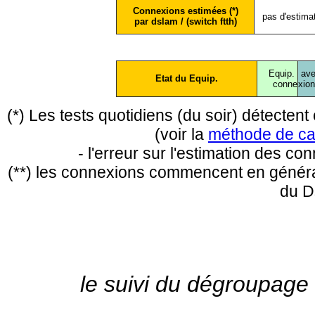
Connexions estimées (*)
pas d'estima
par dslam / (switch ftth)
Equip.
ave
Etat du Equip.
conne
xio
(*) Les tests quotidiens (du soir) détecte
(voir la
méthode de ca
- l'erreur sur l'estimation des c
(**) les connexions commencent en général
du D
le suivi du dégroupage