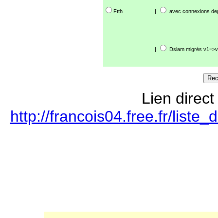
Ftth
|
avec connexions de
|
Dslam migrés v1=>v
Lien direct
http://francois04.free.fr/lis