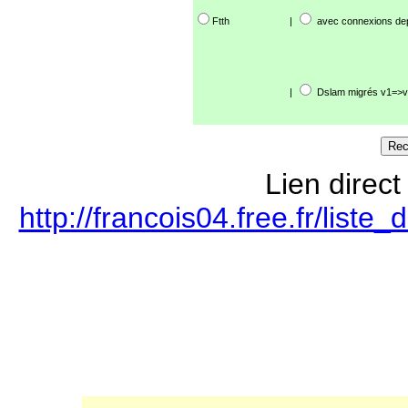
Ftth
|
avec connexions de
|
Dslam migrés v1=>v
Lien direct
http://francois04.free.fr/lis