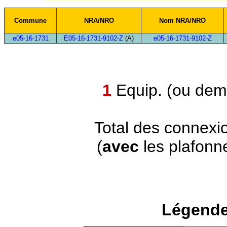
Commune
NRA/NRO
Nom NRA/NRO
e05-16-1731
E05-16-1731-9102-Z
(A)
e05-16-1731-9102-Z
1
Equip. (ou demi
Total des connexi
(
avec
les plafonn
Légende