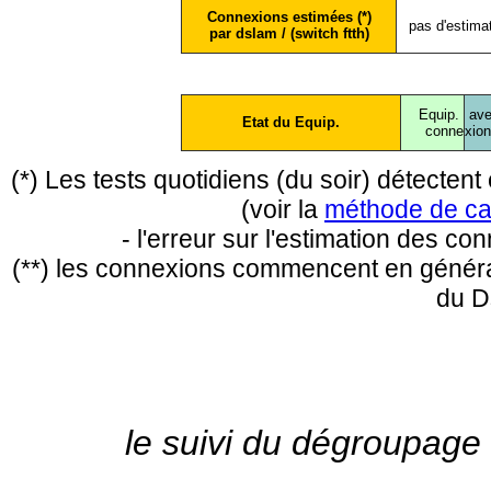
Connexions estimées (*)
pas d'estima
par dslam / (switch ftth)
Equip.
ave
Etat du Equip.
conne
xio
(*) Les tests quotidiens (du soir) détecte
(voir la
méthode de ca
- l'erreur sur l'estimation des c
(**) les connexions commencent en général
du D
le suivi du dégroupage