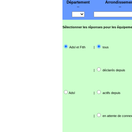
Département
Arrondisseme
--
--
Sélectionner les réponses pour les équipeme
Adsl et Ftth
|
tous
|
déclarés depuis
Adsl
|
actifs depuis
|
en attente de connex