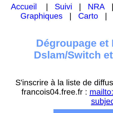
Accueil
|
Suivi
|
NRA
Graphiques
|
Carto
Dégroupage et 
Dslam/Switch e
S'inscrire à la liste de dif
francois04.free.fr :
mailto
subje