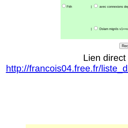
Ftth
|
avec connexions de
|
Dslam migrés v1=>v
Lien direct
http://francois04.free.fr/lis