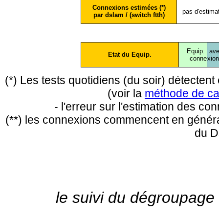
Connexions estimées (*)
pas d'estima
par dslam / (switch ftth)
Equip.
ave
Etat du Equip.
conne
xio
(*) Les tests quotidiens (du soir) détecte
(voir la
méthode de ca
- l'erreur sur l'estimation des c
(**) les connexions commencent en général
du D
le suivi du dégroupage