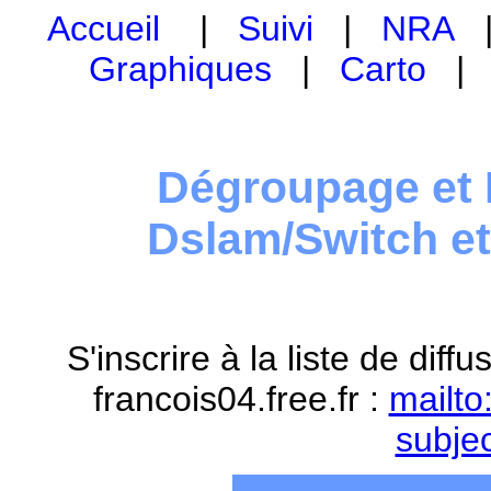
Accueil
|
Suivi
|
NRA
Graphiques
|
Carto
Dégroupage et 
Dslam/Switch e
S'inscrire à la liste de dif
francois04.free.fr :
mailto
subje