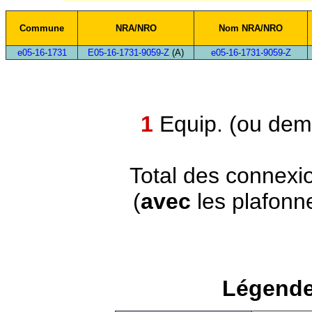
Commune
NRA/NRO
Nom NRA/NRO
e05-16-1731
E05-16-1731-9059-Z
(A)
e05-16-1731-9059-Z
1
Equip. (ou demi
Total des connexi
(
avec
les plafonn
Légende