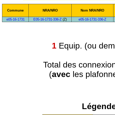
Commune
NRA/NRO
Nom NRA/NRO
e05-16-1731
E05-16-1731-336-Z
(Z)
e05-16-1731-336-Z
1
Equip. (ou demi
Total des connexio
(
avec
les plafonn
Légende