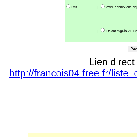
Ftth
|
avec connexions de
|
Dslam migrés v1=>v
Lien direct
http://francois04.free.fr/li