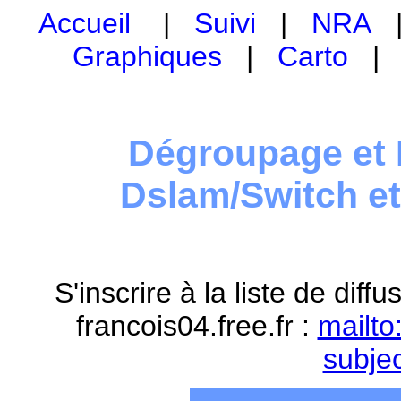
Accueil
|
Suivi
|
NRA
Graphiques
|
Carto
Dégroupage et 
Dslam/Switch e
S'inscrire à la liste de dif
francois04.free.fr :
mailto
subje