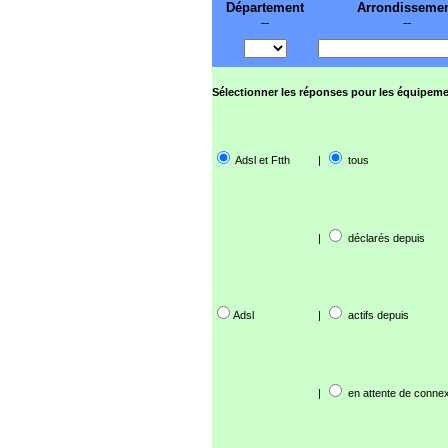
Département
Arrondisseme
--
--
Sélectionner les réponses pour les équipeme
Adsl et Ftth
|
tous
|
déclarés depuis
Adsl
|
actifs depuis
|
en attente de connex