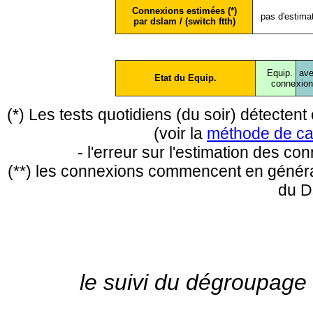
Connexions estimées (*)
pas d'estima
par dslam / (switch ftth)
Equip.
ave
Etat du Equip.
conne
xio
(*) Les tests quotidiens (du soir) détecte
(voir la
méthode de ca
- l'erreur sur l'estimation des c
(**) les connexions commencent en général
du D
le suivi du dégroupage