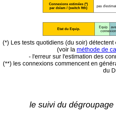
Connexions estimées (*)
pas d'estima
par dslam / (switch ftth)
Equip.
ave
Etat du Equip.
conne
xio
(*) Les tests quotidiens (du soir) détecte
(voir la
méthode de ca
- l'erreur sur l'estimation des c
(**) les connexions commencent en général
du D
le suivi du dégroupage