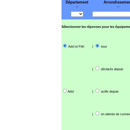
Département
Arrondisseme
--
--
Sélectionner les réponses pour les équipeme
Adsl et Ftth
|
tous
|
déclarés depuis
Adsl
|
actifs depuis
|
en attente de connex