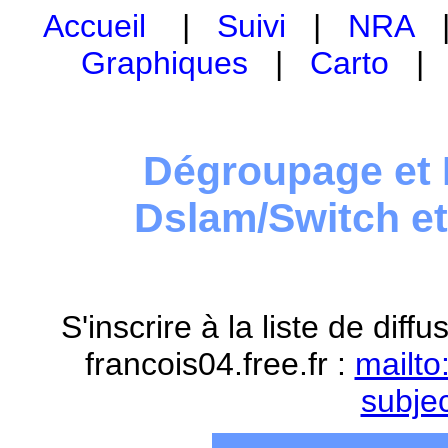
Accueil
|
Suivi
|
NRA
Graphiques
|
Carto
Dégroupage et 
Dslam/Switch e
S'inscrire à la liste de dif
francois04.free.fr :
mailto
subje