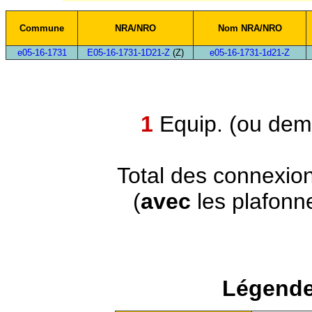
Commune
NRA/NRO
Nom NRA/NRO
e05-16-1731
E05-16-1731-1D21-Z
(Z)
e05-16-1731-1d21-Z
1
Equip. (ou demi
Total des connexio
(
avec
les plafonn
Légende