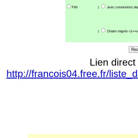
Ftth
|
avec connexions de
|
Dslam migrés v1=>v
Lien direct
http://francois04.free.fr/lis