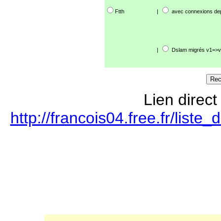
Ftth
|
avec connexions de
|
Dslam migrés v1=>v
Lien direct
http://francois04.free.fr/lis