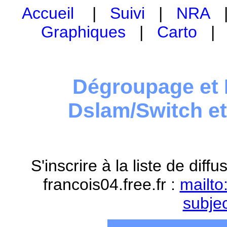
Accueil
|
Suivi
|
NRA
Graphiques
|
Carto
Dégroupage et 
Dslam/Switch e
S'inscrire à la liste de dif
francois04.free.fr :
mailto
subje