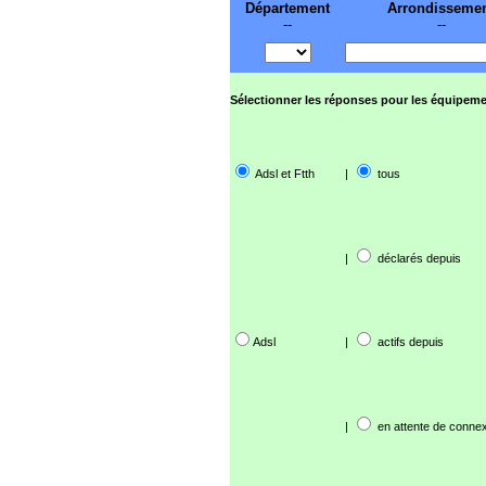
Département
Arrondisseme
--
--
Sélectionner les réponses pour les équipeme
Adsl et Ftth
|
tous
|
déclarés depuis
Adsl
|
actifs depuis
|
en attente de connex