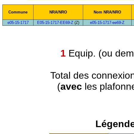
Commune
NRA/NRO
Nom NRA/NRO
e05-15-1717
E05-15-1717-EE69-Z
(Z)
e05-15-1717-ee69-Z
1
Equip. (ou demi
Total des connexio
(
avec
les plafonn
Légende