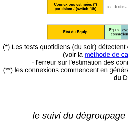
Connexions estimées (*)
pas d'estima
par dslam / (switch ftth)
Equip.
ave
Etat du Equip.
conne
xio
(*) Les tests quotidiens (du soir) détecte
(voir la
méthode de ca
- l'erreur sur l'estimation des c
(**) les connexions commencent en général
du D
le suivi du dégroupage