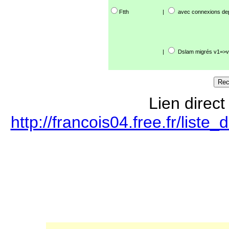
Ftth
|
avec connexions de
|
Dslam migrés v1=>v
Lien direct
http://francois04.free.fr/lis