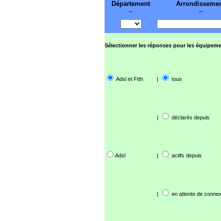
Département
Arrondisseme
--
--
Sélectionner les réponses pour les équipeme
Adsl et Ftth
|
tous
|
déclarés depuis
Adsl
|
actifs depuis
|
en attente de connex