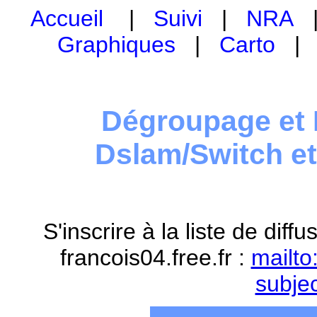
Accueil
|
Suivi
|
NRA
Graphiques
|
Carto
Dégroupage et 
Dslam/Switch e
S'inscrire à la liste de dif
francois04.free.fr :
mailto
subje