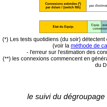
Connexions estimées (*)
pas d'estima
par dslam / (switch ftth)
Equip.
ave
Etat du Equip.
conne
xio
(*) Les tests quotidiens (du soir) détecte
(voir la
méthode de ca
- l'erreur sur l'estimation des c
(**) les connexions commencent en général
du D
le suivi du dégroupage