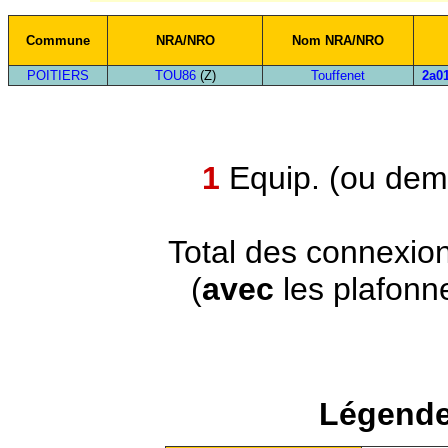
Commune
NRA/NRO
Nom NRA/NRO
POITIERS
TOU86
(Z)
Touffenet
2a01
1
Equip. (ou demi
Total des connexio
(
avec
les plafonn
Légende