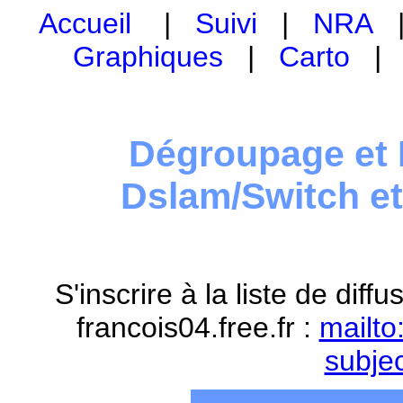
Accueil
|
Suivi
|
NRA
Graphiques
|
Carto
Dégroupage et 
Dslam/Switch e
S'inscrire à la liste de dif
francois04.free.fr :
mailto
subje