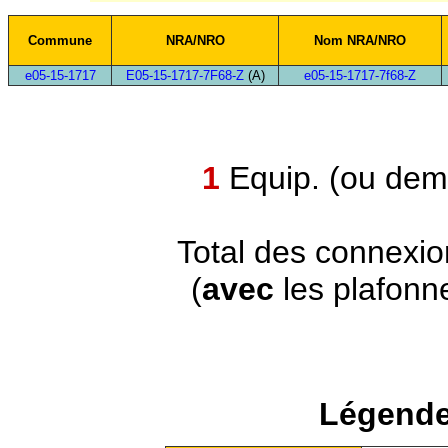
Commune
NRA/NRO
Nom NRA/NRO
e05-15-1717
E05-15-1717-7F68-Z
(A)
e05-15-1717-7f68-Z
1
Equip. (ou demi
Total des connexi
(
avec
les plafonn
Légende