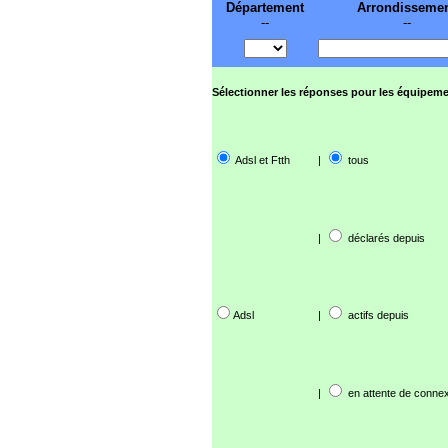
Département
Arrondisseme
--
--
Sélectionner les réponses pour les équipeme
Adsl et Ftth
|
tous
|
déclarés depuis
Adsl
|
actifs depuis
|
en attente de connex