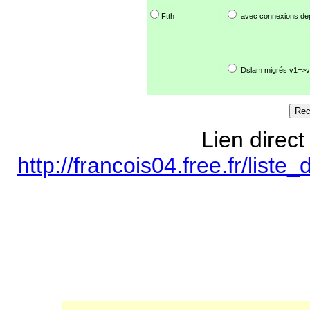
Ftth
|
avec connexions de
|
Dslam migrés v1=>v
Lien direct
http://francois04.free.fr/lis