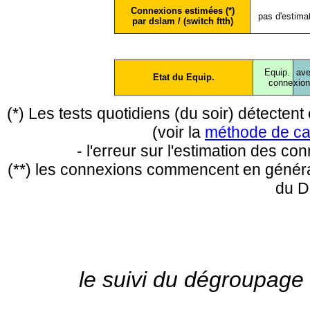
Connexions estimées (*)
pas d'estima
par dslam / (switch ftth)
Equip.
ave
Etat du Equip.
conne
xio
(*) Les tests quotidiens (du soir) détecte
(voir la
méthode de ca
- l'erreur sur l'estimation des c
(**) les connexions commencent en général
du D
le suivi du dégroupage