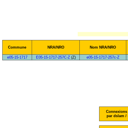
Commune
NRA/NRO
Nom NRA/NRO
e05-15-1717
E05-15-1717-257C-Z
(Z)
e05-15-1717-257c-Z
Connexions 
par dslam / 