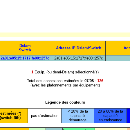
Dslam
Adresse IP Dslam/Switch
Adr
Switch
2a01:e05:15:1717:fe00::257c
2a01:e05:15:1717:fe00::257c
1
Equip. (ou demi-Dslam) sélectionné(s)
Total des connexions estimées le
07/08
:
126
(
avec
les plafonnements par équipement)
Légende des couleurs
< 20% de la
20 à 80% de la
estimées (*)
pas d'estimation
capacité
capacité
(switch ftth)
démarrage
en croissance