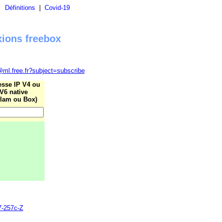
|
Définitions
|
Covid-19
xions freebox
@ml.free.fr?subject=subscribe
esse IP V4 ou
V6 native
lam ou Box)
7-257c-Z