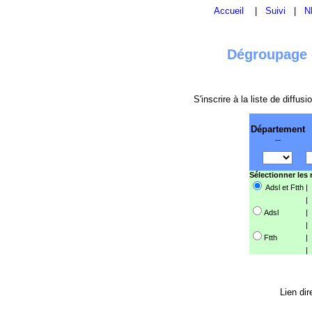
Accueil
|
Suivi
|
N
Dégroupage e
S'inscrire à la liste de diffu
Département
--
Sélectionner les
Adsl et Ftth
|
|
Adsl
|
|
Ftth
|
|
Lien dir