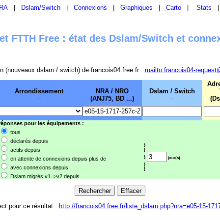
RA
|
Dslam/Switch
|
Connexions
|
Graphiques
|
Carto
|
Stats
t FTTH Free : état des Dslam/Switch et conne
sion (nouveaux dslam / switch) de francois04.free.fr :
mailto:francois04-request
Adr
Arrondissement
NRA / NRO
Dslam / Switch
--
(ANJ75, BD ...)
--
(Ds
 réponses pour les équipements :
tous
déclarés depuis
}
actifs depuis
}
}
en attente de connexions depuis plus de
jour(s)
}
avec connexions depuis
}
Dslam migrés v1=>v2 depuis
ect pour ce résultat :
http://francois04.free.fr/liste_dslam.php?nra=e05-15-171