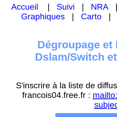
Accueil
|
Suivi
|
NRA
Graphiques
|
Carto
Dégroupage et 
Dslam/Switch e
S'inscrire à la liste de dif
francois04.free.fr :
mailto
subje