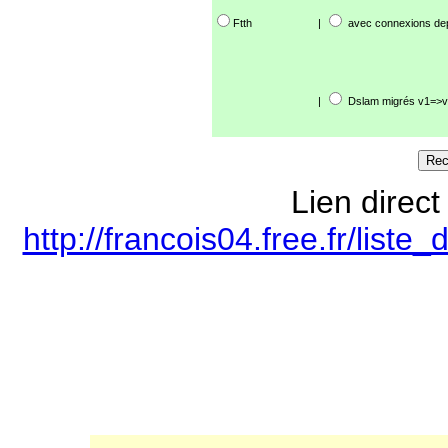
Ftth
|
avec connexions de
|
Dslam migrés v1=>v
Lien direct
http://francois04.free.fr/lis