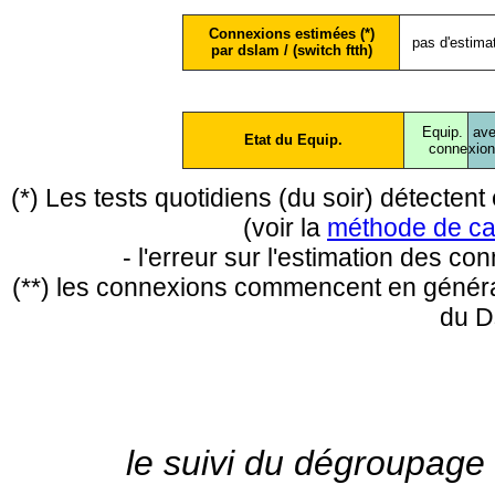
Connexions estimées (*)
pas d'estima
par dslam / (switch ftth)
Equip.
ave
Etat du Equip.
conne
xio
(*) Les tests quotidiens (du soir) détecte
(voir la
méthode de ca
- l'erreur sur l'estimation des c
(**) les connexions commencent en général
du D
le suivi du dégroupage