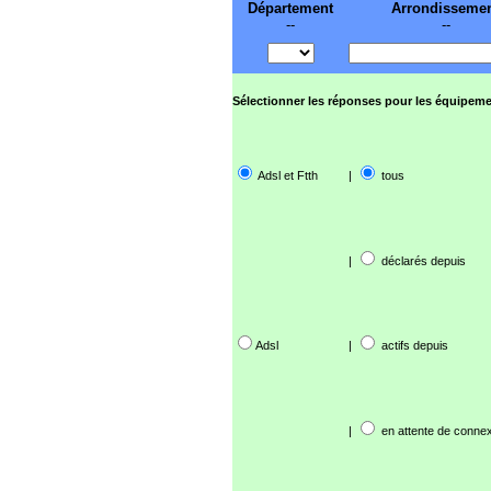
Département
Arrondisseme
--
--
Sélectionner les réponses pour les équipeme
Adsl et Ftth
|
tous
|
déclarés depuis
Adsl
|
actifs depuis
|
en attente de connex