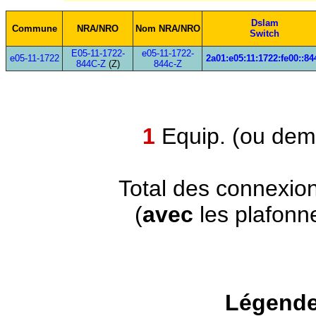
Dslam
Commune
NRA/NRO
Nom NRA/NRO
Switch
E05-11-1722-
e05-11-1722-
e05-11-1722
2a01:e05:11:1722:fe00::84
844C-Z
(Z)
844c-Z
1
Equip. (ou demi
Total des connexio
(
avec
les plafonn
Légende