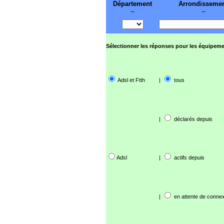
Département
Arrondisseme
--
--
Sélectionner les réponses pour les équipeme
Adsl et Ftth
|
tous
|
déclarés depuis
Adsl
|
actifs depuis
|
en attente de connex