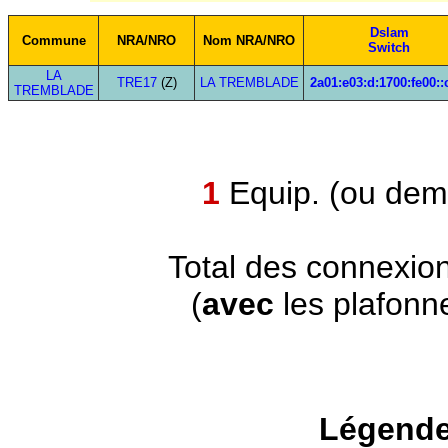
Dslam
Commune
NRA/NRO
Nom NRA/NRO
Switch
LA
TRE17
(Z)
LA TREMBLADE
2a01:e03:d:1700:fe00::
TREMBLADE
1
Equip. (ou demi
Total des connexio
(
avec
les plafonn
Légende