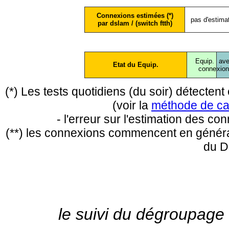
Connexions estimées (*)
pas d'estima
par dslam / (switch ftth)
Equip.
ave
Etat du Equip.
conne
xio
(*) Les tests quotidiens (du soir) détecte
(voir la
méthode de ca
- l'erreur sur l'estimation des c
(**) les connexions commencent en général
du D
le suivi du dégroupage