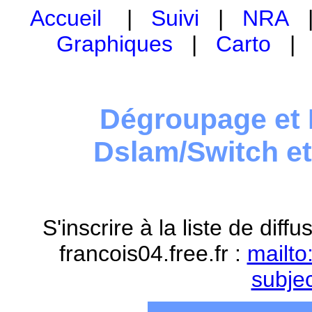
Accueil
|
Suivi
|
NRA
Graphiques
|
Carto
Dégroupage et 
Dslam/Switch e
S'inscrire à la liste de dif
francois04.free.fr :
mailto
subje