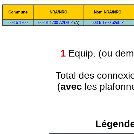
Commune
NRA/NRO
Nom NRA/NRO
e03-b-1700
E03-B-1700-A2DB-Z
(A)
e03-b-1700-a2db-Z
1
Equip. (ou demi
Total des connexi
(
avec
les plafonn
Légende