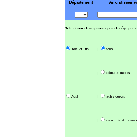
Département
Arrondisseme
--
--
Sélectionner les réponses pour les équipeme
Adsl et Ftth
|
tous
|
déclarés depuis
Adsl
|
actifs depuis
|
en attente de connex