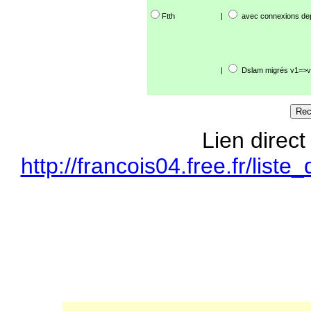
Ftth
|
avec connexions de
|
Dslam migrés v1=>v
Lien direct
http://francois04.free.fr/li