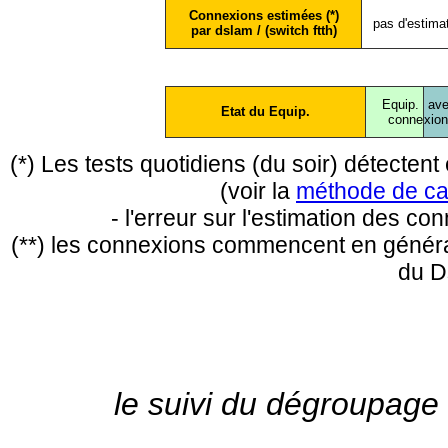
Connexions estimées (*)
pas d'estima
par dslam / (switch ftth)
Equip.
ave
Etat du Equip.
conne
xio
(*) Les tests quotidiens (du soir) détecte
(voir la
méthode de ca
- l'erreur sur l'estimation des c
(**) les connexions commencent en général
du D
le suivi du dégroupage