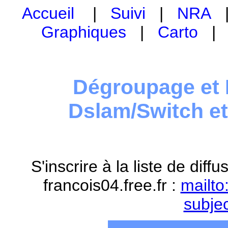
Accueil
|
Suivi
|
NRA
Graphiques
|
Carto
Dégroupage et 
Dslam/Switch e
S'inscrire à la liste de dif
francois04.free.fr :
mailto
subje