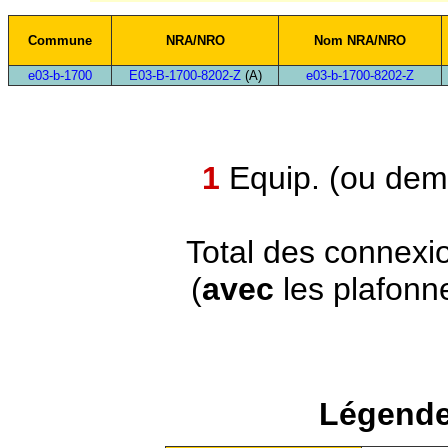
Commune
NRA/NRO
Nom NRA/NRO
e03-b-1700
E03-B-1700-8202-Z
(A)
e03-b-1700-8202-Z
1
Equip. (ou demi
Total des connexi
(
avec
les plafonn
Légende