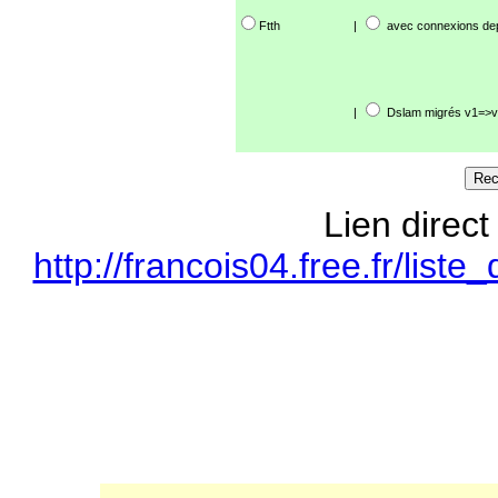
Ftth
|
avec connexions de
|
Dslam migrés v1=>v
Lien direct
http://francois04.free.fr/li