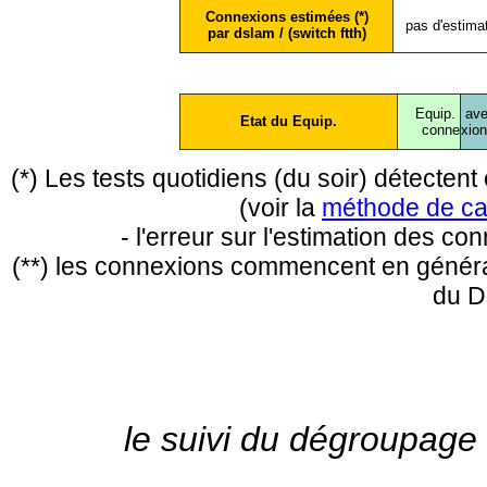
Connexions estimées (*)
pas d'estima
par dslam / (switch ftth)
Equip.
ave
Etat du Equip.
conne
xio
(*) Les tests quotidiens (du soir) détecte
(voir la
méthode de ca
- l'erreur sur l'estimation des c
(**) les connexions commencent en général
du D
le suivi du dégroupage