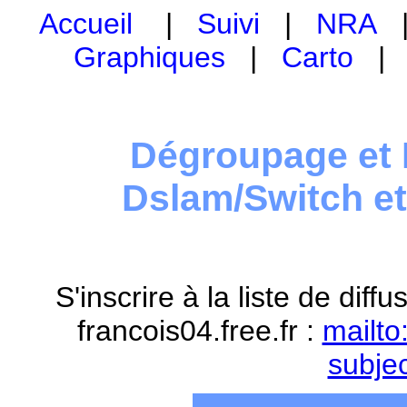
Accueil
|
Suivi
|
NRA
Graphiques
|
Carto
Dégroupage et 
Dslam/Switch e
S'inscrire à la liste de dif
francois04.free.fr :
mailto
subje