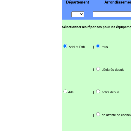
Département
Arrondisseme
--
--
Sélectionner les réponses pour les équipeme
Adsl et Ftth
|
tous
|
déclarés depuis
Adsl
|
actifs depuis
|
en attente de connex