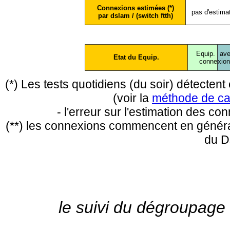
Connexions estimées (*)
pas d'estima
par dslam / (switch ftth)
Equip.
ave
Etat du Equip.
conne
xio
(*) Les tests quotidiens (du soir) détecte
(voir la
méthode de ca
- l'erreur sur l'estimation des c
(**) les connexions commencent en général
du D
le suivi du dégroupage