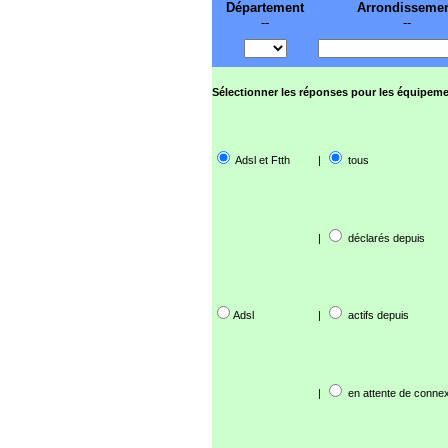
Département
Arrondisseme
--
--
Sélectionner les réponses pour les équipeme
Adsl et Ftth
|
tous
|
déclarés depuis
Adsl
|
actifs depuis
|
en attente de connex