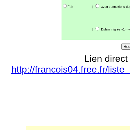
Ftth
|
avec connexions de
|
Dslam migrés v1=>v
Lien direct
http://francois04.free.fr/li