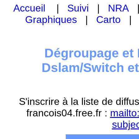
Accueil
|
Suivi
|
NRA
Graphiques
|
Carto
Dégroupage et 
Dslam/Switch e
S'inscrire à la liste de dif
francois04.free.fr :
mailto
subje