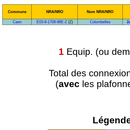
Commune
NRA/NRO
Nom NRA/NRO
Caen
E03-9-1708-98E-Z
(Z)
Colombelles
2
1
Equip. (ou demi
Total des connexio
(
avec
les plafonn
Légende