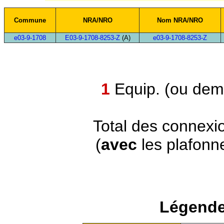
Commune
NRA/NRO
Nom NRA/NRO
e03-9-1708
E03-9-1708-8253-Z
(A)
e03-9-1708-8253-Z
1
Equip. (ou demi
Total des connexi
(
avec
les plafonn
Légende