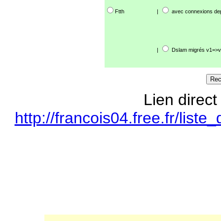
Ftth
|
avec connexions de
|
Dslam migrés v1=>v
Lien direct
http://francois04.free.fr/li