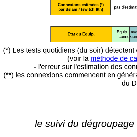
Connexions estimées (*)
pas d'estima
par dslam / (switch ftth)
Equip.
ave
Etat du Equip.
conne
xio
(*) Les tests quotidiens (du soir) détecte
(voir la
méthode de ca
- l'erreur sur l'estimation des c
(**) les connexions commencent en général
du D
le suivi du dégroupage