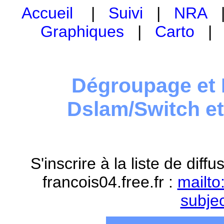
Accueil
|
Suivi
|
NRA
Graphiques
|
Carto
Dégroupage et 
Dslam/Switch e
S'inscrire à la liste de dif
francois04.free.fr :
mailto
subje