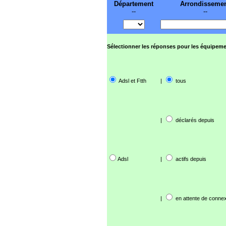
Département
Arrondisseme
--
--
Sélectionner les réponses pour les équipeme
Adsl et Ftth
|
tous
|
déclarés depuis
Adsl
|
actifs depuis
|
en attente de connex