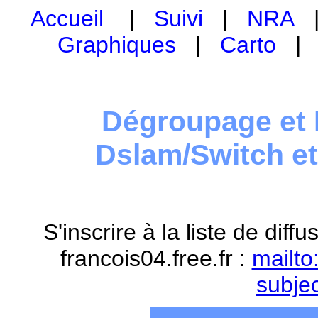
Accueil
|
Suivi
|
NRA
Graphiques
|
Carto
Dégroupage et 
Dslam/Switch e
S'inscrire à la liste de dif
francois04.free.fr :
mailto
subje