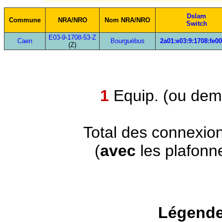
Dslam
Commune
NRA/NRO
Nom NRA/NRO
Switch
E03-9-1708-53-Z
Caen
Bourguébus
2a01:e03:9:1708:fe00
(Z)
1
Equip. (ou demi
Total des connexio
(
avec
les plafonn
Légende