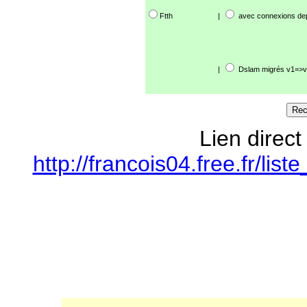
Ftth
|
avec connexions de
|
Dslam migrés v1=>v
Lien direct
http://francois04.free.fr/l