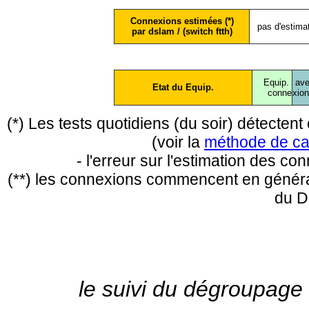
Connexions estimées (*)
pas d'estima
par dslam / (switch ftth)
Equip.
ave
Etat du Equip.
conne
xio
(*) Les tests quotidiens (du soir) détecte
(voir la
méthode de ca
- l'erreur sur l'estimation des c
(**) les connexions commencent en général
du D
le suivi du dégroupage