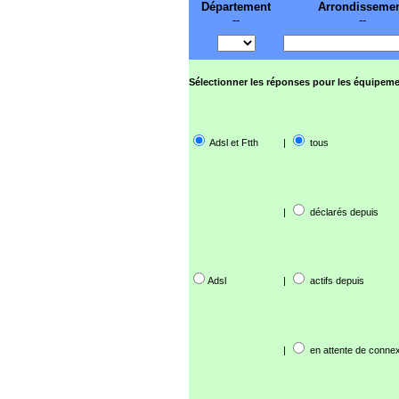
Département
Arrondisseme
--
--
Sélectionner les réponses pour les équipeme
Adsl et Ftth
|
tous
|
déclarés depuis
Adsl
|
actifs depuis
|
en attente de connex