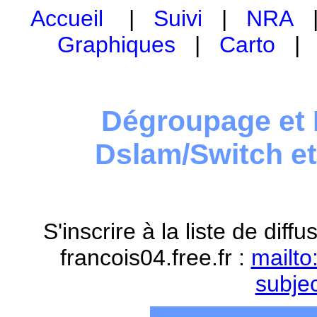
Accueil
|
Suivi
|
NRA
Graphiques
|
Carto
Dégroupage et 
Dslam/Switch e
S'inscrire à la liste de dif
francois04.free.fr :
mailto
subje