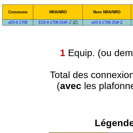
Commune
NRA/NRO
Nom NRA/NRO
e03-9-1708
E03-9-1708-254F-Z
(Z)
e03-9-1708-254f-Z
1
Equip. (ou demi
Total des connexio
(
avec
les plafonn
Légende