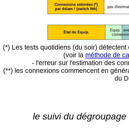
Connexions estimées (*)
pas d'estima
par dslam / (switch ftth)
Equip.
ave
Etat du Equip.
conne
xio
(*) Les tests quotidiens (du soir) détecte
(voir la
méthode de ca
- l'erreur sur l'estimation des c
(**) les connexions commencent en général
du D
le suivi du dégroupage