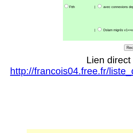
Ftth
|
avec connexions de
|
Dslam migrés v1=>v
Lien direct
http://francois04.free.fr/li