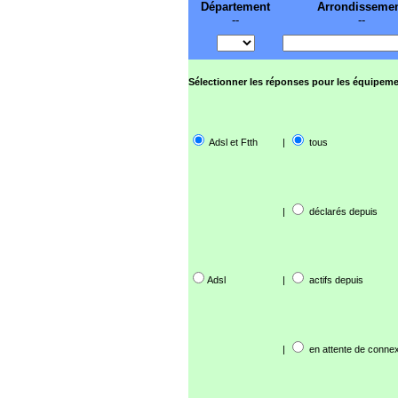
Département
Arrondisseme
--
--
Sélectionner les réponses pour les équipeme
Adsl et Ftth
|
tous
|
déclarés depuis
Adsl
|
actifs depuis
|
en attente de connex