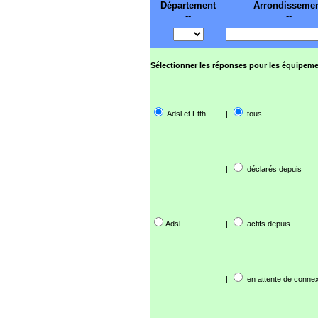
Département
Arrondisseme
--
--
Sélectionner les réponses pour les équipeme
Adsl et Ftth
|
tous
|
déclarés depuis
Adsl
|
actifs depuis
|
en attente de connex