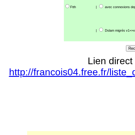
Ftth
|
avec connexions de
|
Dslam migrés v1=>v
Lien direct
http://francois04.free.fr/li