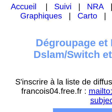
Accueil
|
Suivi
|
NRA
Graphiques
|
Carto
Dégroupage et 
Dslam/Switch e
S'inscrire à la liste de dif
francois04.free.fr :
mailto
subje