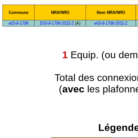
Commune
NRA/NRO
Nom NRA/NRO
e03-9-1708
E03-9-1708-2032-Z
(A)
e03-9-1708-2032-Z
1
Equip. (ou demi
Total des connexi
(
avec
les plafonn
Légende