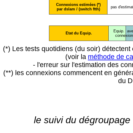
Connexions estimées (*)
pas d'estima
par dslam / (switch ftth)
Equip.
ave
Etat du Equip.
conne
xio
(*) Les tests quotidiens (du soir) détecte
(voir la
méthode de ca
- l'erreur sur l'estimation des c
(**) les connexions commencent en général
du D
le suivi du dégroupage