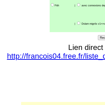
Ftth
|
avec connexions de
|
Dslam migrés v1=>v
Lien direct
http://francois04.free.fr/li