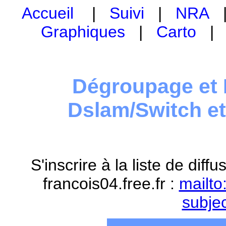
Accueil
|
Suivi
|
NRA
Graphiques
|
Carto
Dégroupage et 
Dslam/Switch e
S'inscrire à la liste de dif
francois04.free.fr :
mailto
subje