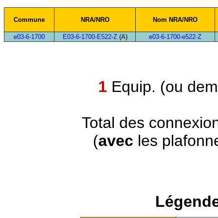
Commune
NRA/NRO
Nom NRA/NRO
e03-6-1700
E03-6-1700-E522-Z
(A)
e03-6-1700-e522-Z
1
Equip. (ou demi
Total des connexio
(
avec
les plafonn
Légende