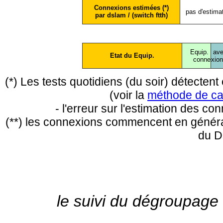
Connexions estimées (*)
pas d'estima
par dslam / (switch ftth)
Equip.
ave
Etat du Equip.
conne
xio
(*) Les tests quotidiens (du soir) détecte
(voir la
méthode de ca
- l'erreur sur l'estimation des c
(**) les connexions commencent en général
du D
le suivi du dégroupage