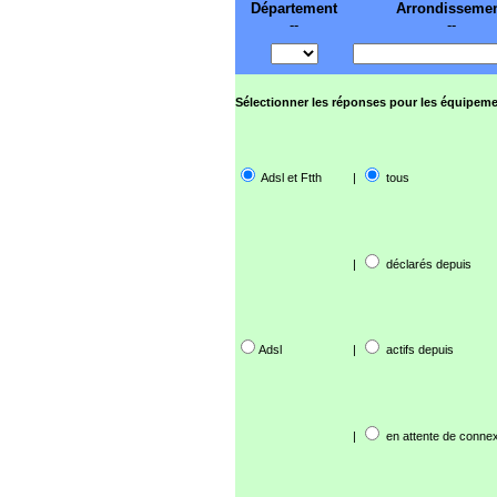
Département
Arrondisseme
--
--
Sélectionner les réponses pour les équipeme
Adsl et Ftth
|
tous
|
déclarés depuis
Adsl
|
actifs depuis
|
en attente de connex