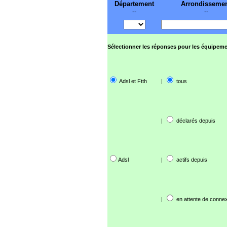
Département
Arrondisseme
--
--
Sélectionner les réponses pour les équipeme
Adsl et Ftth
|
tous
|
déclarés depuis
Adsl
|
actifs depuis
|
en attente de connex