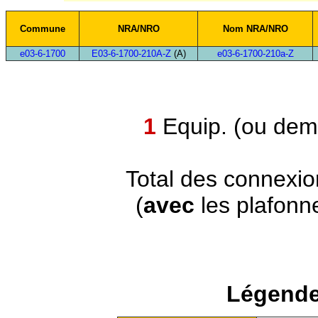
Commune
NRA/NRO
Nom NRA/NRO
e03-6-1700
E03-6-1700-210A-Z
(A)
e03-6-1700-210a-Z
1
Equip. (ou demi
Total des connexi
(
avec
les plafonn
Légende