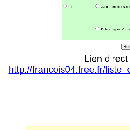
Ftth
|
avec connexions de
|
Dslam migrés v1=>v
Lien direct
http://francois04.free.fr/li