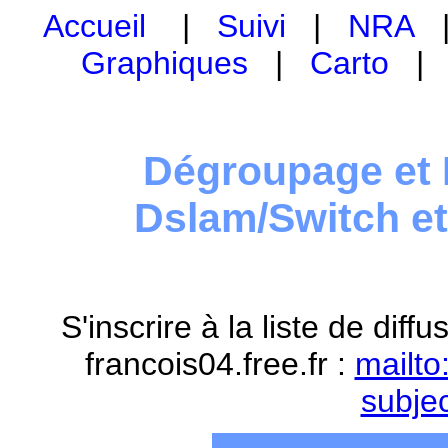
Accueil
|
Suivi
|
NRA
Graphiques
|
Carto
Dégroupage et 
Dslam/Switch e
S'inscrire à la liste de dif
francois04.free.fr :
mailto
subje