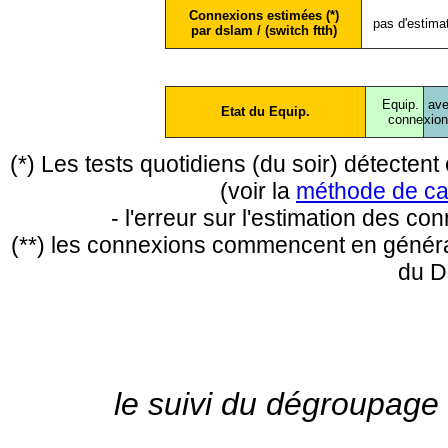
Connexions estimées (*)
pas d'estima
par dslam / (switch ftth)
Equip.
ave
Etat du Equip.
conne
xio
(*) Les tests quotidiens (du soir) détecte
(voir la
méthode de ca
- l'erreur sur l'estimation des c
(**) les connexions commencent en général
du D
le suivi du dégroupage