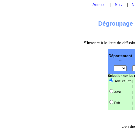
Accueil
|
Suivi
|
N
Dégroupage e
S'inscrire à la liste de diffu
Département
--
Sélectionner les
Adsl et Ftth
|
|
Adsl
|
|
Ftth
|
|
Lien dir