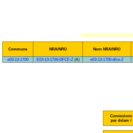
Commune
NRA/NRO
Nom NRA/NRO
e03-13-1700
E03-13-1700-DFCE-Z
(A)
e03-13-1700-dfce-Z
Connexions 
par dslam / 