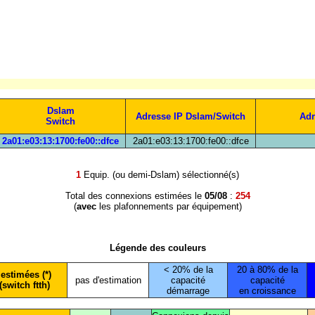
Dslam
Adresse IP Dslam/Switch
Adr
Switch
2a01:e03:13:1700:fe00::dfce
2a01:e03:13:1700:fe00::dfce
1
Equip. (ou demi-Dslam) sélectionné(s)
Total des connexions estimées le
05/08
:
254
(
avec
les plafonnements par équipement)
Légende des couleurs
< 20% de la
20 à 80% de la
estimées (*)
pas d'estimation
capacité
capacité
(switch ftth)
démarrage
en croissance