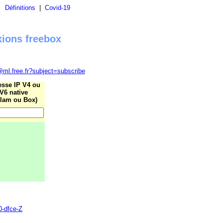
|
Définitions
|
Covid-19
xions freebox
@ml.free.fr?subject=subscribe
esse IP V4 ou
V6 native
lam ou Box)
0-dfce-Z