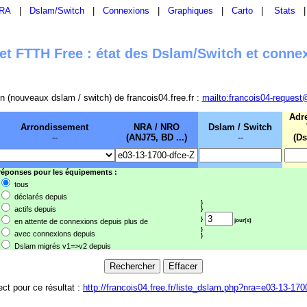
RA
|
Dslam/Switch
|
Connexions
|
Graphiques
|
Carto
|
Stats
t FTTH Free : état des Dslam/Switch et conne
sion (nouveaux dslam / switch) de francois04.free.fr :
mailto:francois04-request
Adr
Arrondissement
NRA / NRO
Dslam / Switch
--
(ANJ75, BD ...)
--
(Ds
 réponses pour les équipements :
tous
déclarés depuis
}
actifs depuis
}
}
en attente de connexions depuis plus de
jour(s)
}
avec connexions depuis
}
Dslam migrés v1=>v2 depuis
ect pour ce résultat :
http://francois04.free.fr/liste_dslam.php?nra=e03-13-170