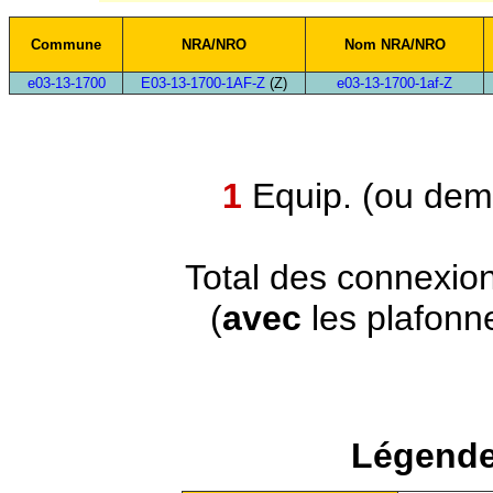
Commune
NRA/NRO
Nom NRA/NRO
e03-13-1700
E03-13-1700-1AF-Z
(Z)
e03-13-1700-1af-Z
1
Equip. (ou demi
Total des connexio
(
avec
les plafonn
Légende