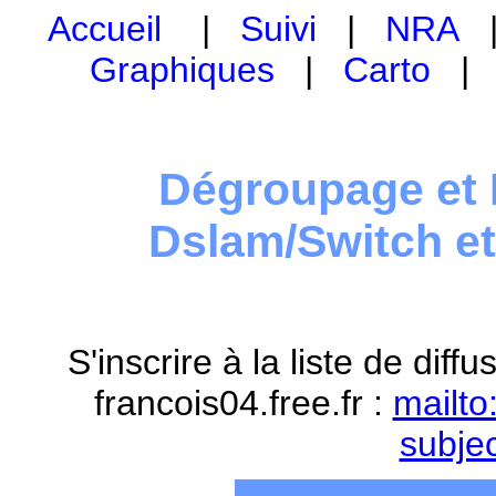
Accueil
|
Suivi
|
NRA
Graphiques
|
Carto
Dégroupage et 
Dslam/Switch e
S'inscrire à la liste de dif
francois04.free.fr :
mailto
subje