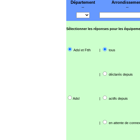
Département
Arrondisseme
--
--
Sélectionner les réponses pour les équipeme
Adsl et Ftth
|
tous
|
déclarés depuis
Adsl
|
actifs depuis
|
en attente de connex