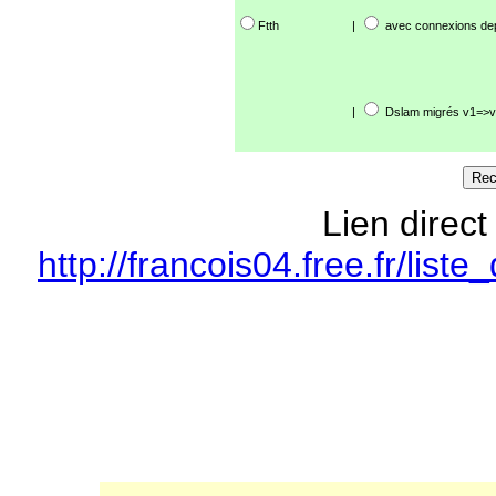
Ftth
|
avec connexions de
|
Dslam migrés v1=>v
Lien direct
http://francois04.free.fr/li