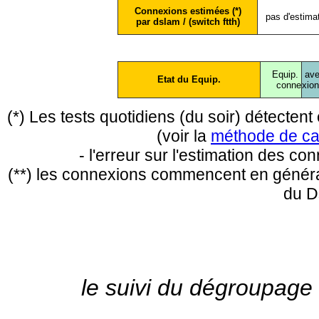
Connexions estimées (*)
pas d'estima
par dslam / (switch ftth)
Equip.
ave
Etat du Equip.
conne
xio
(*) Les tests quotidiens (du soir) détecte
(voir la
méthode de ca
- l'erreur sur l'estimation des c
(**) les connexions commencent en général
du D
le suivi du dégroupage