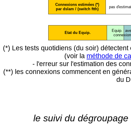
Connexions estimées (*)
pas d'estima
par dslam / (switch ftth)
Equip.
ave
Etat du Equip.
conne
xio
(*) Les tests quotidiens (du soir) détecte
(voir la
méthode de ca
- l'erreur sur l'estimation des c
(**) les connexions commencent en général
du D
le suivi du dégroupage