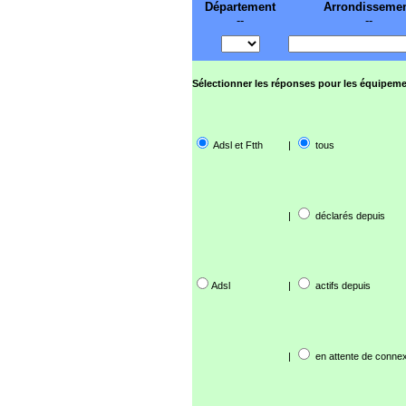
Département
Arrondisseme
--
--
Sélectionner les réponses pour les équipeme
Adsl et Ftth
|
tous
|
déclarés depuis
Adsl
|
actifs depuis
|
en attente de connex