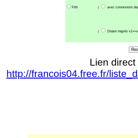
Ftth
|
avec connexions de
|
Dslam migrés v1=>v
Lien direct
http://francois04.free.fr/lis