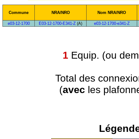
Commune
NRA/NRO
Nom NRA/NRO
e03-12-1700
E03-12-1700-E341-Z
(A)
e03-12-1700-e341-Z
1
Equip. (ou demi
Total des connexi
(
avec
les plafonn
Légende