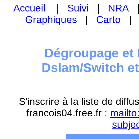
Accueil
|
Suivi
|
NRA
Graphiques
|
Carto
Dégroupage et 
Dslam/Switch e
S'inscrire à la liste de dif
francois04.free.fr :
mailto
subje