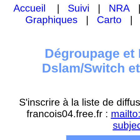
Accueil
|
Suivi
|
NRA
Graphiques
|
Carto
Dégroupage et 
Dslam/Switch e
S'inscrire à la liste de dif
francois04.free.fr :
mailto
subje