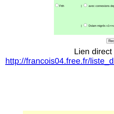
Ftth
|
avec connexions de
|
Dslam migrés v1=>v
Lien direct
http://francois04.free.fr/lis