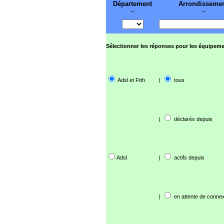
Département
Arrondisseme
--
--
Sélectionner les réponses pour les équipeme
Adsl et Ftth
|
tous
|
déclarés depuis
Adsl
|
actifs depuis
|
en attente de connex