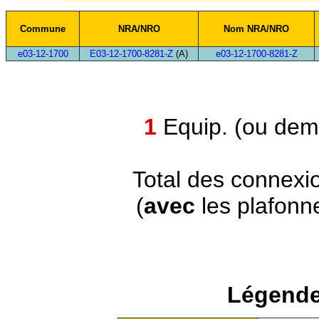
Commune
NRA/NRO
Nom NRA/NRO
e03-12-1700
E03-12-1700-8281-Z
(A)
e03-12-1700-8281-Z
1
Equip. (ou demi
Total des connexi
(
avec
les plafonn
Légende