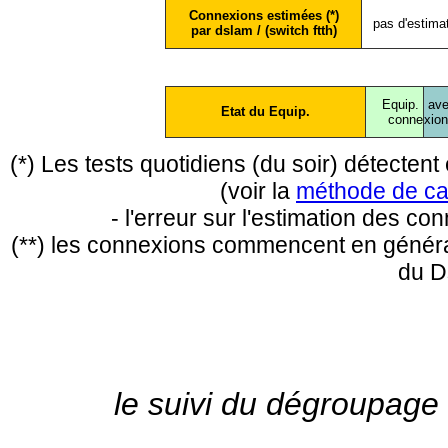
Connexions estimées (*)
pas d'estima
par dslam / (switch ftth)
Equip.
ave
Etat du Equip.
conne
xio
(*) Les tests quotidiens (du soir) détecte
(voir la
méthode de ca
- l'erreur sur l'estimation des c
(**) les connexions commencent en général
du D
le suivi du dégroupage