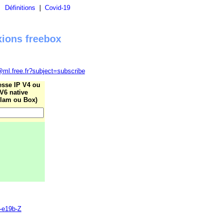
|
Définitions
|
Covid-19
xions freebox
@ml.free.fr?subject=subscribe
esse IP V4 ou
V6 native
lam ou Box)
6-e19b-Z