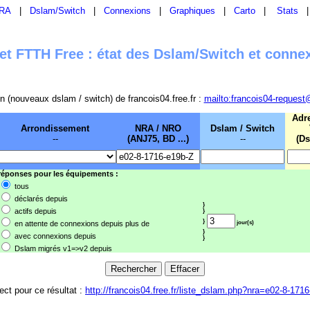
RA
|
Dslam/Switch
|
Connexions
|
Graphiques
|
Carto
|
Stats
t FTTH Free : état des Dslam/Switch et conne
sion (nouveaux dslam / switch) de francois04.free.fr :
mailto:francois04-request
Adr
Arrondissement
NRA / NRO
Dslam / Switch
--
(ANJ75, BD ...)
--
(Ds
 réponses pour les équipements :
tous
déclarés depuis
}
actifs depuis
}
}
en attente de connexions depuis plus de
jour(s)
}
avec connexions depuis
}
Dslam migrés v1=>v2 depuis
rect pour ce résultat :
http://francois04.free.fr/liste_dslam.php?nra=e02-8-171