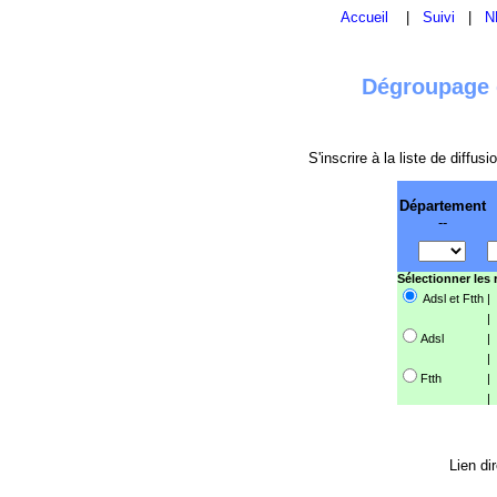
Accueil
|
Suivi
|
N
Dégroupage e
S'inscrire à la liste de diffu
Département
--
Sélectionner les
Adsl et Ftth
|
|
Adsl
|
|
Ftth
|
|
Lien di