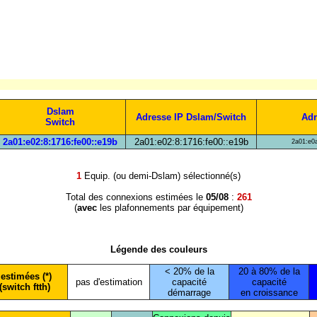
Dslam
Adresse IP Dslam/Switch
Adr
Switch
2a01:e02:8:1716:fe00::e19b
2a01:e02:8:1716:fe00::e19b
2a01:e0a
1
Equip. (ou demi-Dslam) sélectionné(s)
Total des connexions estimées le
05/08
:
261
(
avec
les plafonnements par équipement)
Légende des couleurs
< 20% de la
20 à 80% de la
estimées (*)
pas d'estimation
capacité
capacité
(switch ftth)
démarrage
en croissance