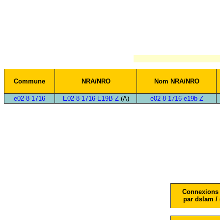
Commune
NRA/NRO
Nom NRA/NRO
e02-8-1716
E02-8-1716-E19B-Z
(A)
e02-8-1716-e19b-Z
Connexions 
par dslam / 