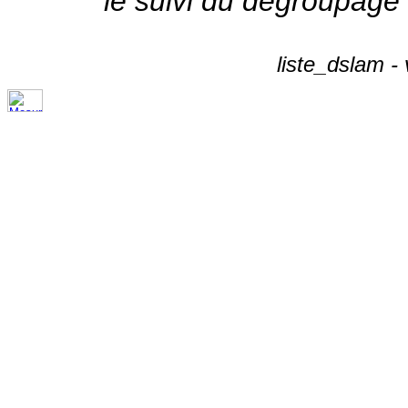
le suivi du dégroupage
liste_dslam -