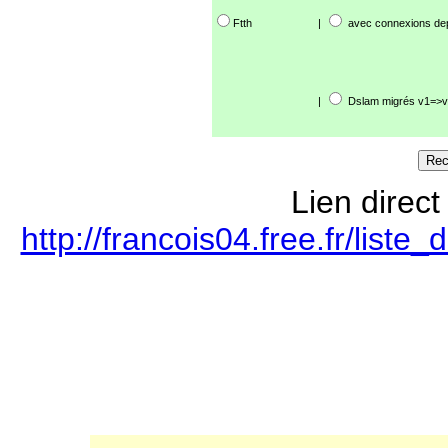
Ftth
|
avec connexions de
|
Dslam migrés v1=>v
Lien direct
http://francois04.free.fr/lis