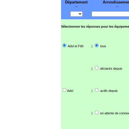
Département
Arrondisseme
--
--
Sélectionner les réponses pour les équipeme
Adsl et Ftth
|
tous
|
déclarés depuis
Adsl
|
actifs depuis
|
en attente de connex