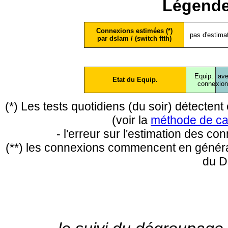
Légende
Connexions estimées (*)
pas d'estima
par dslam / (switch ftth)
Equip.
ave
Etat du Equip.
conne
xio
(*) Les tests quotidiens (du soir) détecte
(voir la
méthode de ca
- l'erreur sur l'estimation des c
(**) les connexions commencent en général
du D