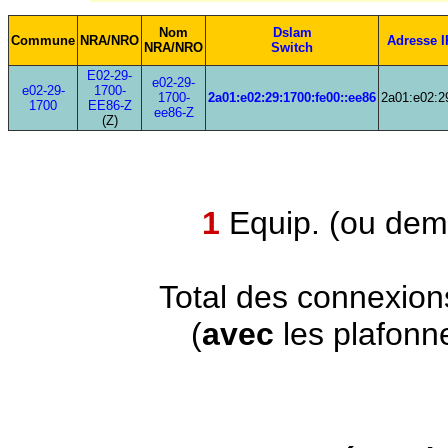
Nom
Dslam
Commune
NRA/NRO
Adresse 
NRA/NRO
Switch
E02-29-
e02-29-
e02-29-
1700-
1700-
2a01:e02:29:1700:fe00::ee86
2a01:e02:2
1700
EE86-Z
ee86-Z
(Z)
1
Equip. (ou demi
Total des connexion
(
avec
les plafonn