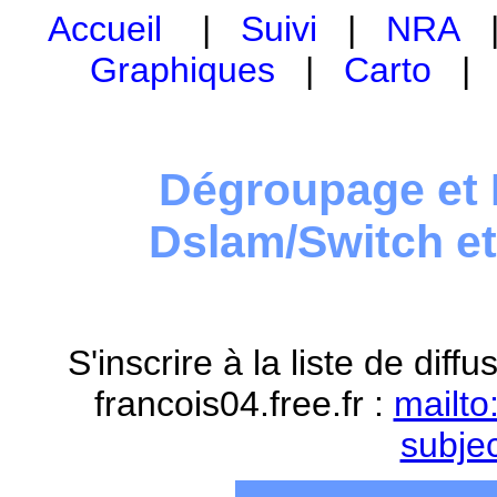
Accueil
|
Suivi
|
NRA
Graphiques
|
Carto
Dégroupage et 
Dslam/Switch e
S'inscrire à la liste de dif
francois04.free.fr :
mailto
subje